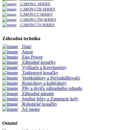
CARON C SERIES
CARON CTK SERIES
CARON CT SERIES
CARON CTM SERIES
CARON CTS SERIES
Záhradná technika
Dakr
Agzat
Ego Power
Záhradné kosačky
Vyžínače a Krovinorezy
Traktorové kosačky
Vertikulátory a Prevzdušňovače
Rotavátory a kultivátory
Píly a drviče záhradného odpadu
Záhradné náradie
Snežné frézy a Zametacie kefy
Robotické kosačky
AS motor
Ostatné