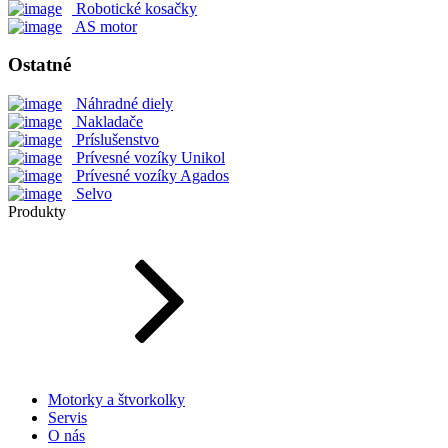
Robotické kosačky
AS motor
Ostatné
Náhradné diely
Nakladače
Príslušenstvo
Prívesné vozíky Unikol
Prívesné vozíky Agados
Selvo
Produkty
Motorky a štvorkolky
Servis
O nás