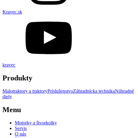
Kravec.sk
kravec
Produkty
Malotraktory a traktory
Príslušenstvo
Záhradnícka technika
Náhradné
diely
Menu
Motorky a štvorkolky
Servis
O nás