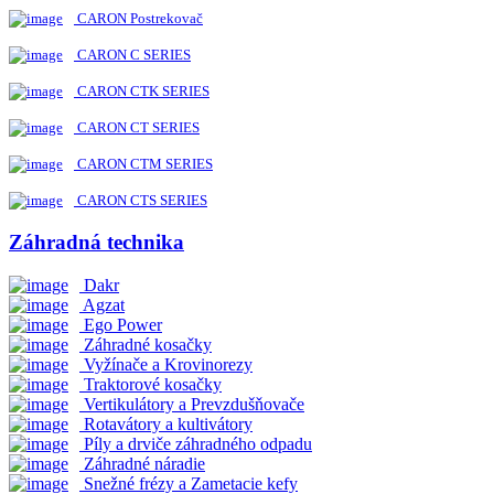
CARON Postrekovač
CARON C SERIES
CARON CTK SERIES
CARON CT SERIES
CARON CTM SERIES
CARON CTS SERIES
Záhradná technika
Dakr
Agzat
Ego Power
Záhradné kosačky
Vyžínače a Krovinorezy
Traktorové kosačky
Vertikulátory a Prevzdušňovače
Rotavátory a kultivátory
Píly a drviče záhradného odpadu
Záhradné náradie
Snežné frézy a Zametacie kefy