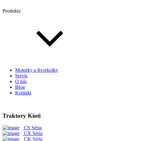
Produkty
Motorky a štvorkolky
Servis
O nás
Blog
Kontakt
Traktory Kioti
CS Séria
CX Séria
CK Séria