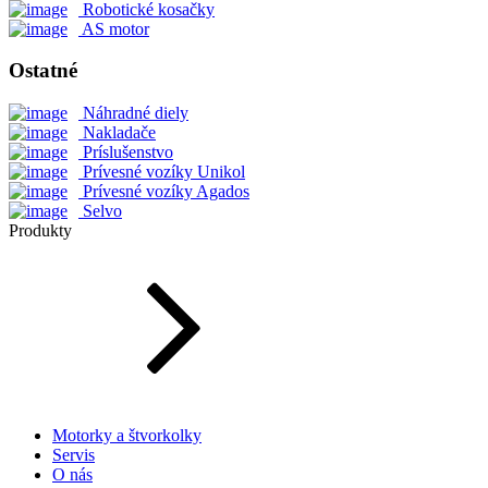
Robotické kosačky
AS motor
Ostatné
Náhradné diely
Nakladače
Príslušenstvo
Prívesné vozíky Unikol
Prívesné vozíky Agados
Selvo
Produkty
Motorky a štvorkolky
Servis
O nás