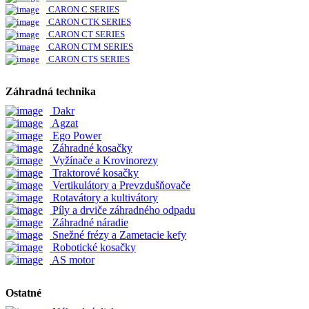
CARON C SERIES
CARON CTK SERIES
CARON CT SERIES
CARON CTM SERIES
CARON CTS SERIES
Záhradná technika
Dakr
Agzat
Ego Power
Záhradné kosačky
Vyžínače a Krovinorezy
Traktorové kosačky
Vertikulátory a Prevzdušňovače
Rotavátory a kultivátory
Píly a drviče záhradného odpadu
Záhradné náradie
Snežné frézy a Zametacie kefy
Robotické kosačky
AS motor
Ostatné