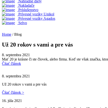
Náhradné diely
Nakladače
Príslušenstvo
Prívesné vozíky Unikol
Prívesné vozíky Agados
Selvo
Home
/ Blog
Už 20 rokov s vami a pre vás
8. septembra 2021
Mať 20 je krásne či ste človek, alebo firma. Keď ste však značka, ktor
Čítať článok
8. septembra 2021
Už 20 rokov s vami a pre vás
Čítať článok >
16. júla 2021