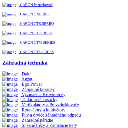
CARON Postrekovač
CARON C SERIES
CARON CTK SERIES
CARON CT SERIES
CARON CTM SERIES
CARON CTS SERIES
Záhradná technika
Dakr
Agzat
Ego Power
Záhradné kosačky
Vyžínače a Krovinorezy
Traktorové kosačky
Vertikulátory a Prevzdušňovače
Rotavátory a kultivátory
Píly a drviče záhradného odpadu
Záhradné náradie
Snežné frézy a Zametacie kefy