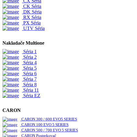
CX Séria
CK Séria
DK Séria
RX Séria
PX Séria
UTV Séria
Nakladače Multione
Séria 1
Séria 2
Séria 4
Séria 5
Séria 6
Séria 7
Séria 8
Séria 11
Séria EZ
CARON
CARON 300 / 600 EVO5 SERIES
CARON 100 EVO 5 SERIES
CARON 500 / 700 EVO 5 SERIES
CARON Postrekovač