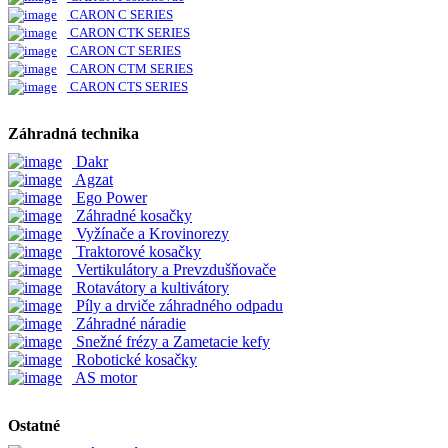
CARON C SERIES
CARON CTK SERIES
CARON CT SERIES
CARON CTM SERIES
CARON CTS SERIES
Záhradná technika
Dakr
Agzat
Ego Power
Záhradné kosačky
Vyžínače a Krovinorezy
Traktorové kosačky
Vertikulátory a Prevzdušňovače
Rotavátory a kultivátory
Píly a drviče záhradného odpadu
Záhradné náradie
Snežné frézy a Zametacie kefy
Robotické kosačky
AS motor
Ostatné