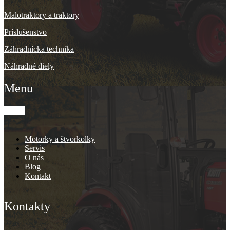
Malotraktory a traktory
Príslušenstvo
Záhradnícka technika
Náhradné diely
Menu
Motorky a štvorkolky
Servis
O nás
Blog
Kontakt
Kontakty