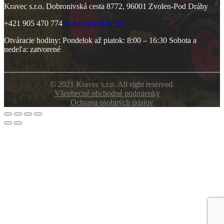
Kravec s.r.o. Dobronivská cesta 8772, 96001 Zvolen-Pod Dráhy
+421 905 470 774
kravec@kravec.sk
Otváracie hodiny: Pondelok až piatok: 8:00 – 16:30 Sobota a
nedeľa: zatvorené
© 2021 Kravec s.r.o. All right reserved.
Všeobecné obchodné podmienky
Ochrana osobných údajov