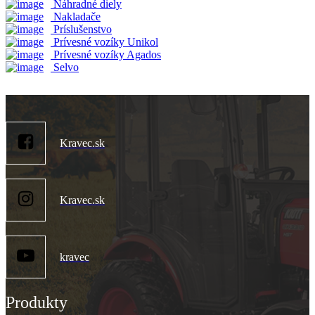
Náhradné diely
Nakladače
Príslušenstvo
Prívesné vozíky Unikol
Prívesné vozíky Agados
Selvo
Kravec.sk
Kravec.sk
kravec
Produkty