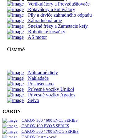
RX Séria
Vertikulátory a Prevzdušňovače
PX Séria
Rotavátory a kultivátory
UTV Séria
Píly a drviče záhradného odpadu
Záhradné náradie
Snežné frézy a Zametacie kefy
Nakladače Multione
Robotické kosačky
AS motor
Séria 1
Séria 2
Ostatné
Séria 4
Séria 5
Náhradné diely
Séria 6
Nakladače
Séria 7
Príslušenstvo
Séria 8
Prívesné vozíky Unikol
Séria 11
Prívesné vozíky Agados
Séria EZ
Selvo
CARON
CARON 300 / 600 EVO5 SERIES
CARON 100 EVO 5 SERIES
CARON 500 / 700 EVO 5 SERIES
CARON Postrekovač