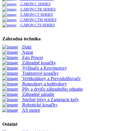
CARON C SERIES
CARON CTK SERIES
CARON CT SERIES
CARON CTM SERIES
CARON CTS SERIES
Záhradná technika
Dakr
Agzat
Ego Power
Záhradné kosačky
Vyžínače a Krovinorezy
Traktorové kosačky
Vertikulátory a Prevzdušňovače
Rotavátory a kultivátory
Píly a drviče záhradného odpadu
Záhradné náradie
Snežné frézy a Zametacie kefy
Robotické kosačky
AS motor
Ostatné