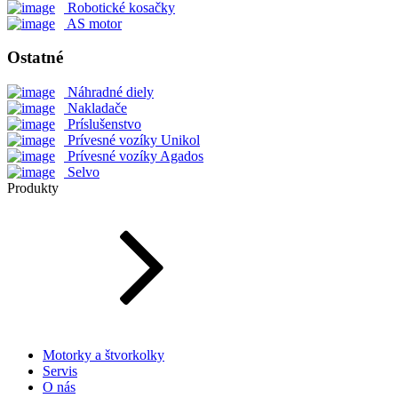
Robotické kosačky
AS motor
Ostatné
Náhradné diely
Nakladače
Príslušenstvo
Prívesné vozíky Unikol
Prívesné vozíky Agados
Selvo
Produkty
Motorky a štvorkolky
Servis
O nás