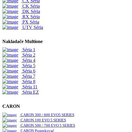
CX Séria
CK Séria
DK Séria
RX Séria
PX Séria
UTV Séria
Nakladače Multione
Séria 1
Séria 2
Séria 4
Séria 5
Séria 6
Séria 7
Séria 8
Séria 11
Séria EZ
CARON
CARON 300 / 600 EVO5 SERIES
CARON 100 EVO 5 SERIES
CARON 500 / 700 EVO 5 SERIES
CARON Postrekovač