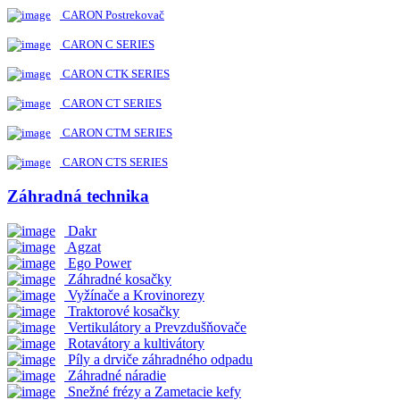
CARON Postrekovač
CARON C SERIES
CARON CTK SERIES
CARON CT SERIES
CARON CTM SERIES
CARON CTS SERIES
Záhradná technika
Dakr
Agzat
Ego Power
Záhradné kosačky
Vyžínače a Krovinorezy
Traktorové kosačky
Vertikulátory a Prevzdušňovače
Rotavátory a kultivátory
Píly a drviče záhradného odpadu
Záhradné náradie
Snežné frézy a Zametacie kefy