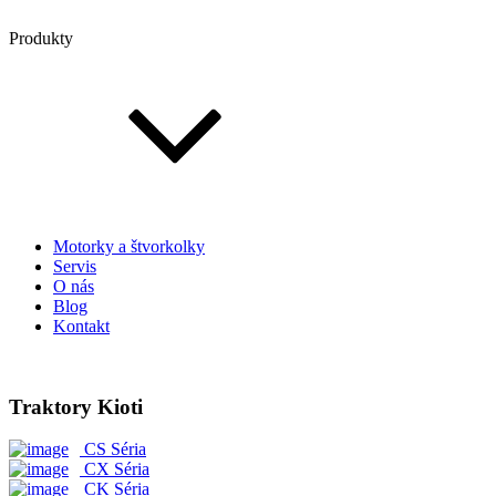
Produkty
Motorky a štvorkolky
Servis
O nás
Blog
Kontakt
Traktory Kioti
CS Séria
CX Séria
CK Séria