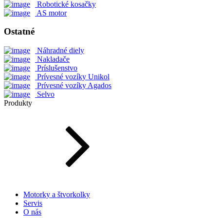
Robotické kosačky
AS motor
Ostatné
Náhradné diely
Nakladače
Príslušenstvo
Prívesné vozíky Unikol
Prívesné vozíky Agados
Selvo
Produkty
Motorky a štvorkolky
Servis
O nás