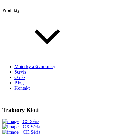
Produkty
Motorky a štvorkolky
Servis
O nás
Blog
Kontakt
Traktory Kioti
CS Séria
CX Séria
CK Séria