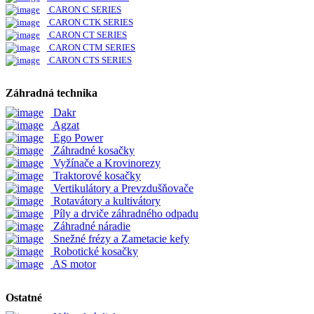
CARON C SERIES
CARON CTK SERIES
CARON CT SERIES
CARON CTM SERIES
CARON CTS SERIES
Záhradná technika
Dakr
Agzat
Ego Power
Záhradné kosačky
Vyžínače a Krovinorezy
Traktorové kosačky
Vertikulátory a Prevzdušňovače
Rotavátory a kultivátory
Píly a drviče záhradného odpadu
Záhradné náradie
Snežné frézy a Zametacie kefy
Robotické kosačky
AS motor
Ostatné