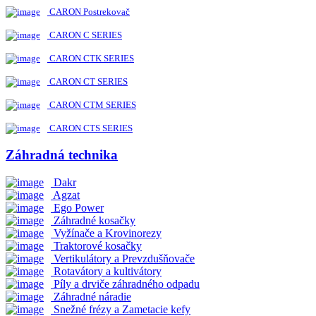
CARON Postrekovač
CARON C SERIES
CARON CTK SERIES
CARON CT SERIES
CARON CTM SERIES
CARON CTS SERIES
Záhradná technika
Dakr
Agzat
Ego Power
Záhradné kosačky
Vyžínače a Krovinorezy
Traktorové kosačky
Vertikulátory a Prevzdušňovače
Rotavátory a kultivátory
Píly a drviče záhradného odpadu
Záhradné náradie
Snežné frézy a Zametacie kefy