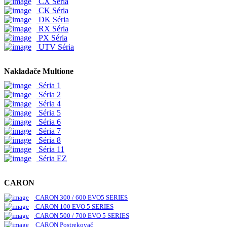
CX Séria
CK Séria
DK Séria
RX Séria
PX Séria
UTV Séria
Nakladače Multione
Séria 1
Séria 2
Séria 4
Séria 5
Séria 6
Séria 7
Séria 8
Séria 11
Séria EZ
CARON
CARON 300 / 600 EVO5 SERIES
CARON 100 EVO 5 SERIES
CARON 500 / 700 EVO 5 SERIES
CARON Postrekovač