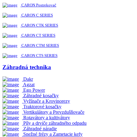
CARON Postrekovač
CARON C SERIES
CARON CTK SERIES
CARON CT SERIES
CARON CTM SERIES
CARON CTS SERIES
Záhradná technika
Dakr
Agzat
Ego Power
Záhradné kosačky
Vyžínače a Krovinorezy
Traktorové kosačky
Vertikulátory a Prevzdušňovače
Rotavátory a kultivátory
Píly a drviče záhradného odpadu
Záhradné náradie
Snežné frézy a Zametacie kefy