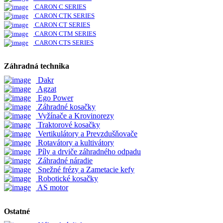
CARON C SERIES
CARON CTK SERIES
CARON CT SERIES
CARON CTM SERIES
CARON CTS SERIES
Záhradná technika
Dakr
Agzat
Ego Power
Záhradné kosačky
Vyžínače a Krovinorezy
Traktorové kosačky
Vertikulátory a Prevzdušňovače
Rotavátory a kultivátory
Píly a drviče záhradného odpadu
Záhradné náradie
Snežné frézy a Zametacie kefy
Robotické kosačky
AS motor
Ostatné