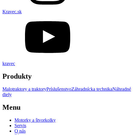
Kravec.sk
kravec
Produkty
Malotraktory a traktory
Príslušenstvo
Záhradnícka technika
Náhradné
diely
Menu
Motorky a štvorkolky
Servis
O nás