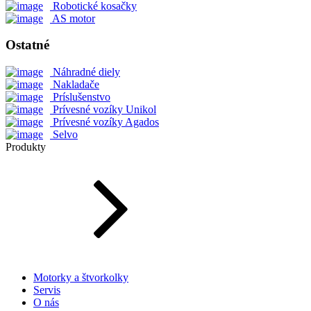
Robotické kosačky
AS motor
Ostatné
Náhradné diely
Nakladače
Príslušenstvo
Prívesné vozíky Unikol
Prívesné vozíky Agados
Selvo
Produkty
Motorky a štvorkolky
Servis
O nás