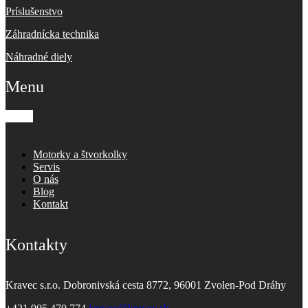
Príslušenstvo
Záhradnícka technika
Náhradné diely
Menu
Motorky a štvorkolky
Servis
O nás
Blog
Kontakt
Kontakty
Kravec s.r.o. Dobronivská cesta 8772, 96001 Zvolen-Pod Dráhy