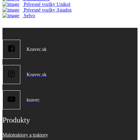
Prívesné vozíky Unikol
Prívesné vozíky Agados
Selvo
Kravec.sk
Kravec.sk
kravec
Produkty
Malotraktory a traktory