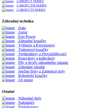
CARON CT SERIES
CARON CTM SERIES
CARON CTS SERIES
Záhradná technika
Dakr
Agzat
Ego Power
Záhradné kosačky
Vyžínače a Krovinorezy
Traktorové kosačky
Vertikulátory a Prevzdušňovače
Rotavátory a kultivátory
Píly a drviče záhradného odpadu
Záhradné náradie
Snežné frézy a Zametacie kefy
Robotické kosačky
AS motor
Ostatné
Náhradné diely
Nakladače
Príslušenstvo