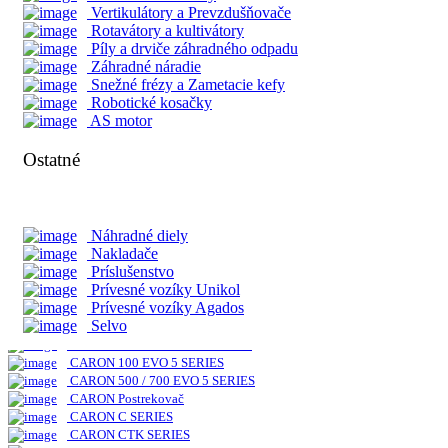
RX Séria
Vertikulátory a Prevzdušňovače
PX Séria
Rotavátory a kultivátory
UTV Séria
Píly a drviče záhradného odpadu
Záhradné náradie
Snežné frézy a Zametacie kefy
Nakladače Multione
Robotické kosačky
AS motor
Séria 1
Séria 2
Ostatné
Séria 4
Séria 5
Séria 6
Séria 7
Séria 8
Náhradné diely
Séria 11
Nakladače
Séria EZ
Príslušenstvo
Prívesné vozíky Unikol
Prívesné vozíky Agados
CARON
Selvo
CARON 300 / 600 EVO5 SERIES
CARON 100 EVO 5 SERIES
CARON 500 / 700 EVO 5 SERIES
CARON Postrekovač
CARON C SERIES
CARON CTK SERIES