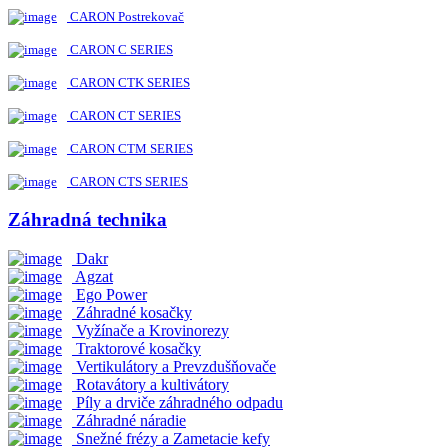
CARON Postrekovač
CARON C SERIES
CARON CTK SERIES
CARON CT SERIES
CARON CTM SERIES
CARON CTS SERIES
Záhradná technika
Dakr
Agzat
Ego Power
Záhradné kosačky
Vyžínače a Krovinorezy
Traktorové kosačky
Vertikulátory a Prevzdušňovače
Rotavátory a kultivátory
Píly a drviče záhradného odpadu
Záhradné náradie
Snežné frézy a Zametacie kefy