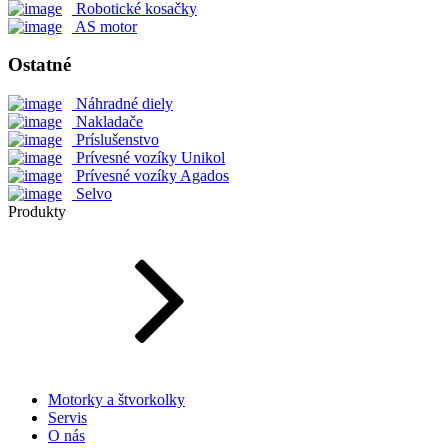
Robotické kosačky
AS motor
Ostatné
Náhradné diely
Nakladače
Príslušenstvo
Prívesné vozíky Unikol
Prívesné vozíky Agados
Selvo
Produkty
Motorky a štvorkolky
Servis
O nás