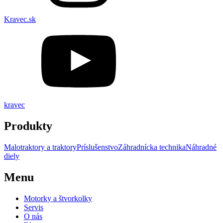
Kravec.sk
kravec
Produkty
Malotraktory a traktory
Príslušenstvo
Záhradnícka technika
Náhradné
diely
Menu
Motorky a štvorkolky
Servis
O nás