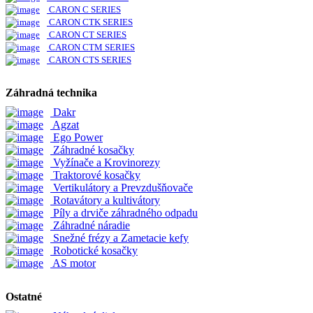
CARON C SERIES
CARON CTK SERIES
CARON CT SERIES
CARON CTM SERIES
CARON CTS SERIES
Záhradná technika
Dakr
Agzat
Ego Power
Záhradné kosačky
Vyžínače a Krovinorezy
Traktorové kosačky
Vertikulátory a Prevzdušňovače
Rotavátory a kultivátory
Píly a drviče záhradného odpadu
Záhradné náradie
Snežné frézy a Zametacie kefy
Robotické kosačky
AS motor
Ostatné