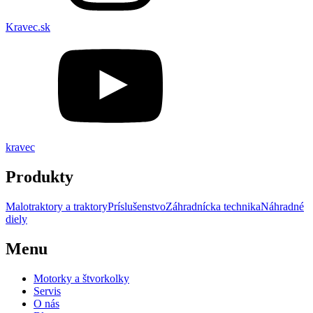
Kravec.sk
kravec
Produkty
Malotraktory a traktory
Príslušenstvo
Záhradnícka technika
Náhradné
diely
Menu
Motorky a štvorkolky
Servis
O nás