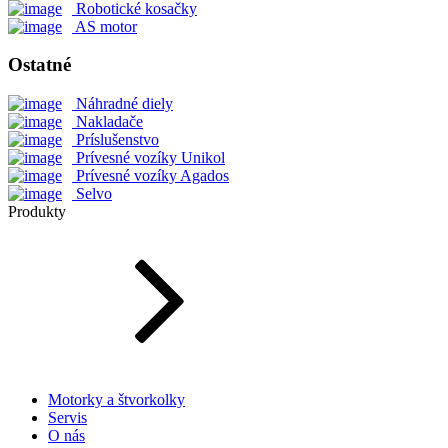
Robotické kosačky
AS motor
Ostatné
Náhradné diely
Nakladače
Príslušenstvo
Prívesné vozíky Unikol
Prívesné vozíky Agados
Selvo
Produkty
Motorky a štvorkolky
Servis
O nás