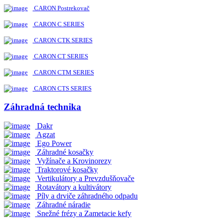
CARON Postrekovač
CARON C SERIES
CARON CTK SERIES
CARON CT SERIES
CARON CTM SERIES
CARON CTS SERIES
Záhradná technika
Dakr
Agzat
Ego Power
Záhradné kosačky
Vyžínače a Krovinorezy
Traktorové kosačky
Vertikulátory a Prevzdušňovače
Rotavátory a kultivátory
Píly a drviče záhradného odpadu
Záhradné náradie
Snežné frézy a Zametacie kefy