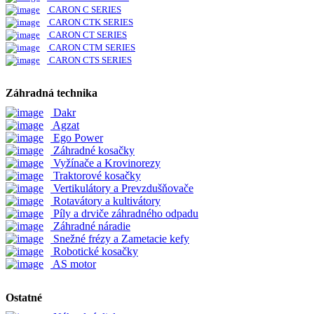
CARON C SERIES
CARON CTK SERIES
CARON CT SERIES
CARON CTM SERIES
CARON CTS SERIES
Záhradná technika
Dakr
Agzat
Ego Power
Záhradné kosačky
Vyžínače a Krovinorezy
Traktorové kosačky
Vertikulátory a Prevzdušňovače
Rotavátory a kultivátory
Píly a drviče záhradného odpadu
Záhradné náradie
Snežné frézy a Zametacie kefy
Robotické kosačky
AS motor
Ostatné