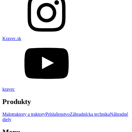
Kravec.sk
kravec
Produkty
Malotraktory a traktory
Príslušenstvo
Záhradnícka technika
Náhradné
diely