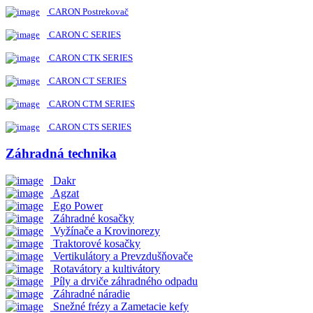
CARON Postrekovač
CARON C SERIES
CARON CTK SERIES
CARON CT SERIES
CARON CTM SERIES
CARON CTS SERIES
Záhradná technika
Dakr
Agzat
Ego Power
Záhradné kosačky
Vyžínače a Krovinorezy
Traktorové kosačky
Vertikulátory a Prevzdušňovače
Rotavátory a kultivátory
Píly a drviče záhradného odpadu
Záhradné náradie
Snežné frézy a Zametacie kefy