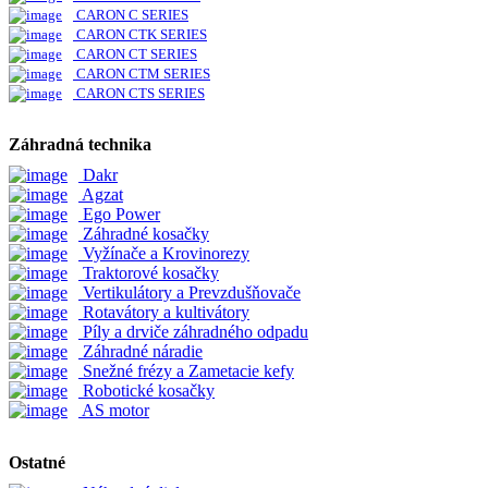
CARON C SERIES
CARON CTK SERIES
CARON CT SERIES
CARON CTM SERIES
CARON CTS SERIES
Záhradná technika
Dakr
Agzat
Ego Power
Záhradné kosačky
Vyžínače a Krovinorezy
Traktorové kosačky
Vertikulátory a Prevzdušňovače
Rotavátory a kultivátory
Píly a drviče záhradného odpadu
Záhradné náradie
Snežné frézy a Zametacie kefy
Robotické kosačky
AS motor
Ostatné