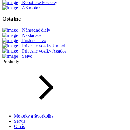
Robotické kosačky
AS motor
Ostatné
Náhradné diely
Nakladače
Príslušenstvo
Prívesné vozíky Unikol
Prívesné vozíky Agados
Selvo
Produkty
Motorky a štvorkolky
Servis
O nás