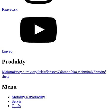
Kravec.sk
kravec
Produkty
Malotraktory a traktory
Príslušenstvo
Záhradnícka technika
Náhradné
diely
Menu
Motorky a štvorkolky
Servis
O nás