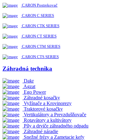
CARON Postrekovač
CARON C SERIES
CARON CTK SERIES
CARON CT SERIES
CARON CTM SERIES
CARON CTS SERIES
Záhradná technika
Dakr
Agzat
Ego Power
Záhradné kosačky
Vyžínače a Krovinorezy
Traktorové kosačky
Vertikulátory a Prevzdušňovače
Rotavátory a kultivátory
Píly a drviče záhradného odpadu
Záhradné náradie
Snežné frézy a Zametacie kefy