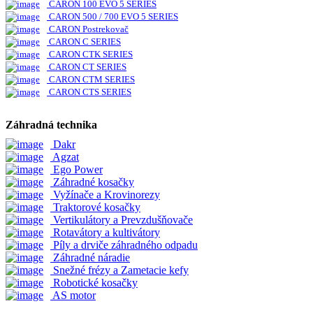
CARON 100 EVO 5 SERIES
CARON 500 / 700 EVO 5 SERIES
CARON Postrekovač
CARON C SERIES
CARON CTK SERIES
CARON CT SERIES
CARON CTM SERIES
CARON CTS SERIES
Záhradná technika
Dakr
Agzat
Ego Power
Záhradné kosačky
Vyžínače a Krovinorezy
Traktorové kosačky
Vertikulátory a Prevzdušňovače
Rotavátory a kultivátory
Píly a drviče záhradného odpadu
Záhradné náradie
Snežné frézy a Zametacie kefy
Robotické kosačky
AS motor