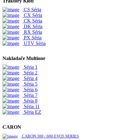
Traktory Kioti
CS Séria
CX Séria
CK Séria
DK Séria
RX Séria
PX Séria
UTV Séria
Nakladače Multione
Séria 1
Séria 2
Séria 4
Séria 5
Séria 6
Séria 7
Séria 8
Séria 11
Séria EZ
CARON
CARON 300 / 600 EVO5 SERIES