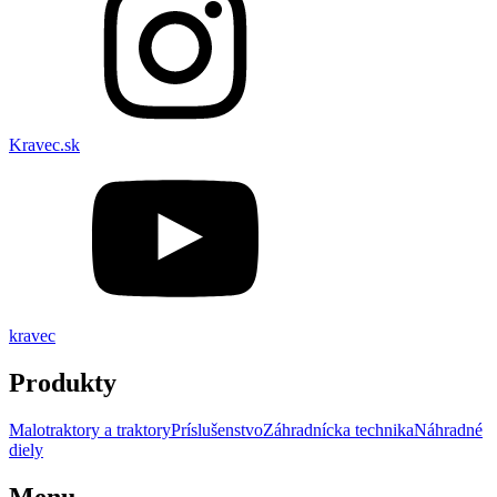
Kravec.sk
kravec
Produkty
Malotraktory a traktory
Príslušenstvo
Záhradnícka technika
Náhradné
diely