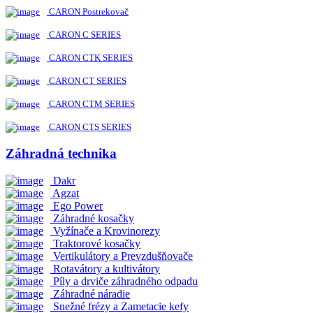
CARON Postrekovač
CARON C SERIES
CARON CTK SERIES
CARON CT SERIES
CARON CTM SERIES
CARON CTS SERIES
Záhradná technika
Dakr
Agzat
Ego Power
Záhradné kosačky
Vyžínače a Krovinorezy
Traktorové kosačky
Vertikulátory a Prevzdušňovače
Rotavátory a kultivátory
Píly a drviče záhradného odpadu
Záhradné náradie
Snežné frézy a Zametacie kefy