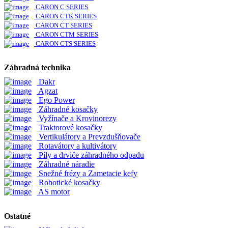
CARON C SERIES
CARON CTK SERIES
CARON CT SERIES
CARON CTM SERIES
CARON CTS SERIES
Záhradná technika
Dakr
Agzat
Ego Power
Záhradné kosačky
Vyžínače a Krovinorezy
Traktorové kosačky
Vertikulátory a Prevzdušňovače
Rotavátory a kultivátory
Píly a drviče záhradného odpadu
Záhradné náradie
Snežné frézy a Zametacie kefy
Robotické kosačky
AS motor
Ostatné