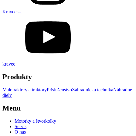
Kravec.sk
kravec
Produkty
Malotraktory a traktory
Príslušenstvo
Záhradnícka technika
Náhradné
diely
Menu
Motorky a štvorkolky
Servis
O nás