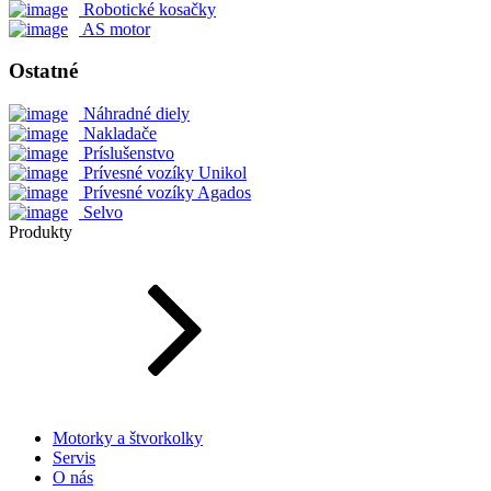
Robotické kosačky
AS motor
Ostatné
Náhradné diely
Nakladače
Príslušenstvo
Prívesné vozíky Unikol
Prívesné vozíky Agados
Selvo
Produkty
Motorky a štvorkolky
Servis
O nás