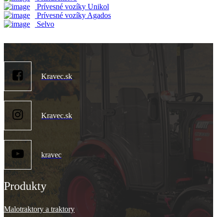
Prívesné vozíky Unikol
Prívesné vozíky Agados
Selvo
Kravec.sk
Kravec.sk
kravec
Produkty
Malotraktory a traktory