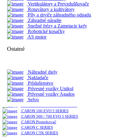
RX Séria
Vertikulátory a Prevzdušňovače
PX Séria
Rotavátory a kultivátory
UTV Séria
Píly a drviče záhradného odpadu
Záhradné náradie
Snežné frézy a Zametacie kefy
Nakladače Multione
Robotické kosačky
AS motor
Séria 1
Séria 2
Ostatné
Séria 4
Séria 5
Séria 6
Séria 7
Séria 8
Náhradné diely
Séria 11
Nakladače
Séria EZ
Príslušenstvo
Prívesné vozíky Unikol
Prívesné vozíky Agados
CARON
Selvo
CARON 300 / 600 EVO5 SERIES
CARON 100 EVO 5 SERIES
CARON 500 / 700 EVO 5 SERIES
CARON Postrekovač
CARON C SERIES
CARON CTK SERIES