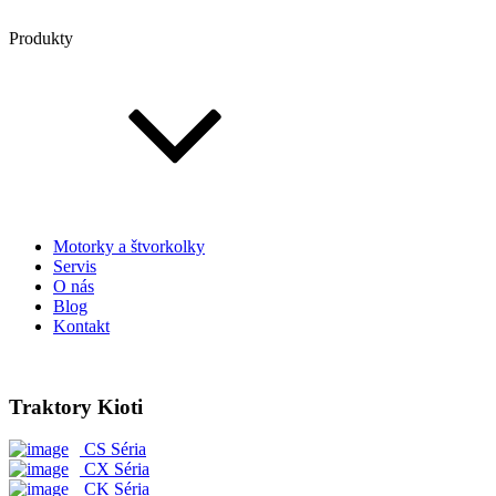
Produkty
Motorky a štvorkolky
Servis
O nás
Blog
Kontakt
Traktory Kioti
CS Séria
CX Séria
CK Séria