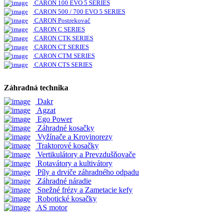
CARON 100 EVO 5 SERIES
CARON 500 / 700 EVO 5 SERIES
CARON Postrekovač
CARON C SERIES
CARON CTK SERIES
CARON CT SERIES
CARON CTM SERIES
CARON CTS SERIES
Záhradná technika
Dakr
Agzat
Ego Power
Záhradné kosačky
Vyžínače a Krovinorezy
Traktorové kosačky
Vertikulátory a Prevzdušňovače
Rotavátory a kultivátory
Píly a drviče záhradného odpadu
Záhradné náradie
Snežné frézy a Zametacie kefy
Robotické kosačky
AS motor