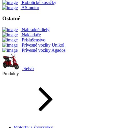
Robotické kosačky
AS motor
Ostatné
Náhradné diely
Nakladače
Príslušenstvo
Prívesné vozíky Unikol
Prívesné vozíky Agados
Selvo
Produkty
Motorky a štvorkolky