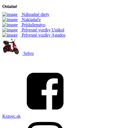
Ostatné
Náhradné diely
Nakladače
Príslušenstvo
Prívesné vozíky Unikol
Prívesné vozíky Agados
Selvo
Kravec.sk