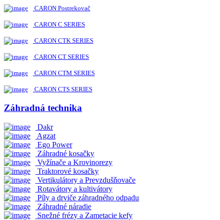
CARON Postrekovač
CARON C SERIES
CARON CTK SERIES
CARON CT SERIES
CARON CTM SERIES
CARON CTS SERIES
Záhradná technika
Dakr
Agzat
Ego Power
Záhradné kosačky
Vyžínače a Krovinorezy
Traktorové kosačky
Vertikulátory a Prevzdušňovače
Rotavátory a kultivátory
Píly a drviče záhradného odpadu
Záhradné náradie
Snežné frézy a Zametacie kefy