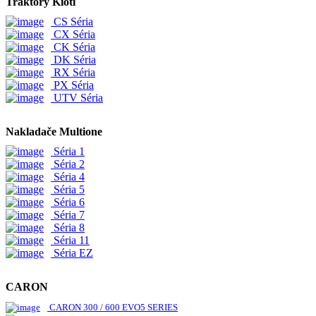
Traktory Kioti
CS Séria
CX Séria
CK Séria
DK Séria
RX Séria
PX Séria
UTV Séria
Nakladače Multione
Séria 1
Séria 2
Séria 4
Séria 5
Séria 6
Séria 7
Séria 8
Séria 11
Séria EZ
CARON
CARON 300 / 600 EVO5 SERIES