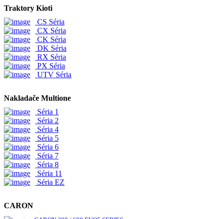
Traktory Kioti
CS Séria
CX Séria
CK Séria
DK Séria
RX Séria
PX Séria
UTV Séria
Nakladače Multione
Séria 1
Séria 2
Séria 4
Séria 5
Séria 6
Séria 7
Séria 8
Séria 11
Séria EZ
CARON