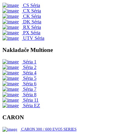
CS Séria
CX Séria
CK Séria
DK Séria
RX Séria
PX Séria
UTV Séria
Nakladače Multione
Séria 1
Séria 2
Séria 4
Séria 5
Séria 6
Séria 7
Séria 8
Séria 11
Séria EZ
CARON
CARON 300 / 600 EVO5 SERIES