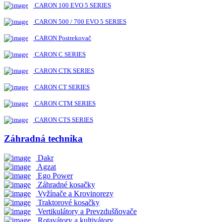
CARON 100 EVO 5 SERIES
CARON 500 / 700 EVO 5 SERIES
CARON Postrekovač
CARON C SERIES
CARON CTK SERIES
CARON CT SERIES
CARON CTM SERIES
CARON CTS SERIES
Záhradná technika
Dakr
Agzat
Ego Power
Záhradné kosačky
Vyžínače a Krovinorezy
Traktorové kosačky
Vertikulátory a Prevzdušňovače
Rotavátory a kultivátory