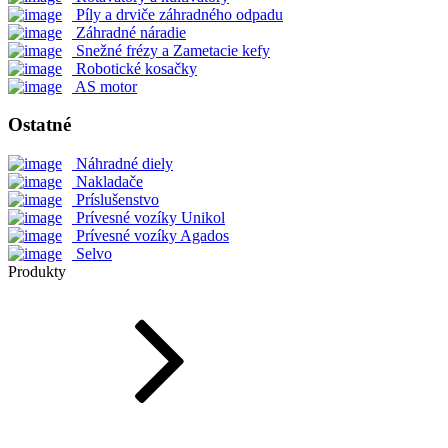
Píly a drviče záhradného odpadu
Záhradné náradie
Snežné frézy a Zametacie kefy
Robotické kosačky
AS motor
Ostatné
Náhradné diely
Nakladače
Príslušenstvo
Prívesné vozíky Unikol
Prívesné vozíky Agados
Selvo
Produkty