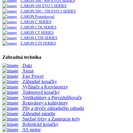
CARON 300 / 600 EVO5 SERIES
CARON 100 EVO 5 SERIES
CARON 500 / 700 EVO 5 SERIES
CARON Postrekovač
CARON C SERIES
CARON CTK SERIES
CARON CT SERIES
CARON CTM SERIES
CARON CTS SERIES
Záhradná technika
Dakr
Agzat
Ego Power
Záhradné kosačky
Vyžínače a Krovinorezy
Traktorové kosačky
Vertikulátory a Prevzdušňovače
Rotavátory a kultivátory
Píly a drviče záhradného odpadu
Záhradné náradie
Snežné frézy a Zametacie kefy
Robotické kosačky
AS motor