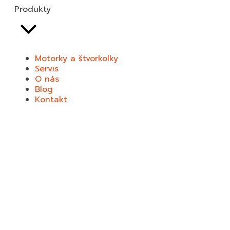
Produkty
Prívesné vozíky Unikol
Motorky a štvorkolky
Prívesné vozíky Agados
Servis
O nás
Blog
Kontakt
Selvo