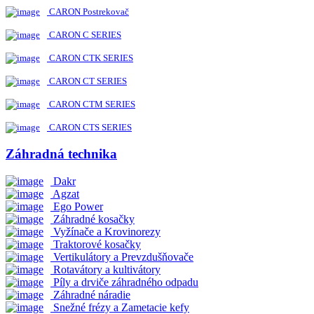
CARON Postrekovač
CARON C SERIES
CARON CTK SERIES
CARON CT SERIES
CARON CTM SERIES
CARON CTS SERIES
Záhradná technika
Dakr
Agzat
Ego Power
Záhradné kosačky
Vyžínače a Krovinorezy
Traktorové kosačky
Vertikulátory a Prevzdušňovače
Rotavátory a kultivátory
Píly a drviče záhradného odpadu
Záhradné náradie
Snežné frézy a Zametacie kefy