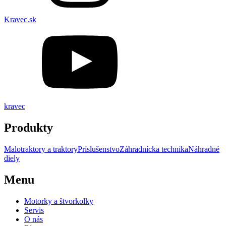
Kravec.sk
kravec
Produkty
Malotraktory a traktory
Príslušenstvo
Záhradnícka technika
Náhradné
diely
Menu
Motorky a štvorkolky
Servis
O nás