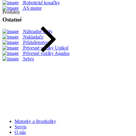
Robotické kosačky
AS motor
Produkty
Ostatné
Náhradné diely
Nakladače
Príslušenstvo
Prívesné vozíky Unikol
Prívesné vozíky Agados
Selvo
Motorky a štvorkolky
Servis
O nás