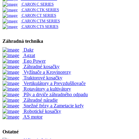
CARON C SERIES
CARON CTK SERIES
CARON CT SERIES
CARON CTM SERIES
CARON CTS SERIES
Záhradná technika
Dakr
Agzat
Ego Power
Záhradné kosačky
Vyžínače a Krovinorezy
Traktorové kosačky
Vertikulátory a Prevzdušňovače
Rotavátory a kultivátory
Píly a drviče záhradného odpadu
Záhradné náradie
Snežné frézy a Zametacie kefy
Robotické kosačky
AS motor
Ostatné