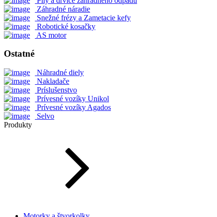
Píly a drviče záhradného odpadu
Záhradné náradie
Snežné frézy a Zametacie kefy
Robotické kosačky
AS motor
Ostatné
Náhradné diely
Nakladače
Príslušenstvo
Prívesné vozíky Unikol
Prívesné vozíky Agados
Selvo
Produkty
Motorky a štvorkolky