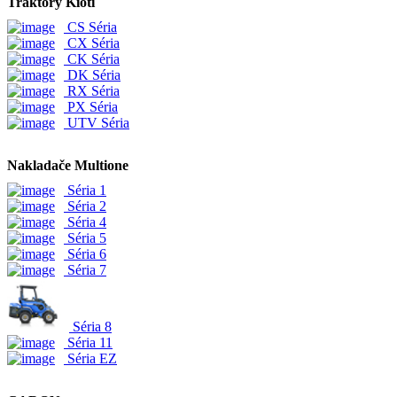
Traktory Kioti
CS Séria
CX Séria
CK Séria
DK Séria
RX Séria
PX Séria
UTV Séria
Nakladače Multione
Séria 1
Séria 2
Séria 4
Séria 5
Séria 6
Séria 7
Séria 8
Séria 11
Séria EZ