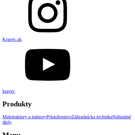
Kravec.sk
kravec
Produkty
Malotraktory a traktory
Príslušenstvo
Záhradnícka technika
Náhradné
diely