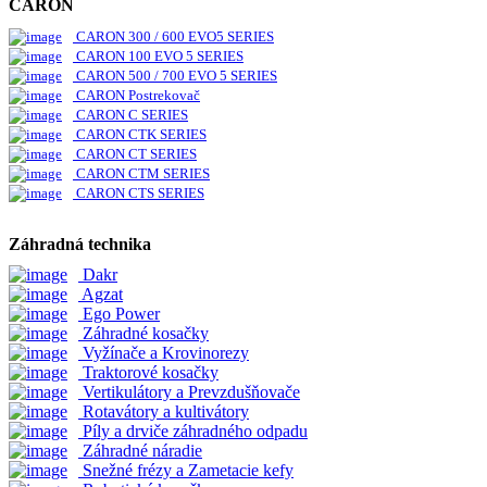
CARON
CARON 300 / 600 EVO5 SERIES
CARON 100 EVO 5 SERIES
CARON 500 / 700 EVO 5 SERIES
CARON Postrekovač
CARON C SERIES
CARON CTK SERIES
CARON CT SERIES
CARON CTM SERIES
CARON CTS SERIES
Záhradná technika
Dakr
Agzat
Ego Power
Záhradné kosačky
Vyžínače a Krovinorezy
Traktorové kosačky
Vertikulátory a Prevzdušňovače
Rotavátory a kultivátory
Píly a drviče záhradného odpadu
Záhradné náradie
Snežné frézy a Zametacie kefy