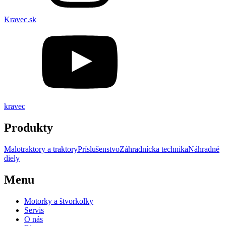
Kravec.sk
kravec
Produkty
Malotraktory a traktory
Príslušenstvo
Záhradnícka technika
Náhradné
diely
Menu
Motorky a štvorkolky
Servis
O nás