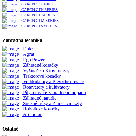
CARON C SERIES
CARON CTK SERIES
CARON CT SERIES
CARON CTM SERIES
CARON CTS SERIES
Záhradná technika
Dakr
Agzat
Ego Power
Záhradné kosačky
Vyžínače a Krovinorezy
Traktorové kosačky
Vertikulátory a Prevzdušňovače
Rotavátory a kultivátory
Píly a drviče záhradného odpadu
Záhradné náradie
Snežné frézy a Zametacie kefy
Robotické kosačky
AS motor
Ostatné