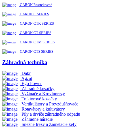
CARON Postrekovač
CARON C SERIES
CARON CTK SERIES
CARON CT SERIES
CARON CTM SERIES
CARON CTS SERIES
Záhradná technika
Dakr
Agzat
Ego Power
Záhradné kosačky
Vyžínače a Krovinorezy
Traktorové kosačky
Vertikulátory a Prevzdušňovače
Rotavátory a kultivátory
Píly a drviče záhradného odpadu
Záhradné náradie
Snežné frézy a Zametacie kefy