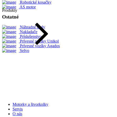
Robotické kosačky
AS motor
Produkty
Ostatné
Náhradné diely
Nakladače
Príslušenstvo
Prívesné vozíky Unikol
Prívesné vozíky Agados
Selvo
Motorky a štvorkolky
Servis
O nás