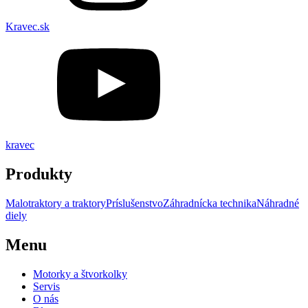
Kravec.sk
kravec
Produkty
Malotraktory a traktory
Príslušenstvo
Záhradnícka technika
Náhradné
diely
Menu
Motorky a štvorkolky
Servis
O nás