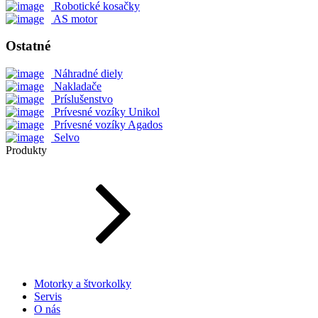
Robotické kosačky
AS motor
Ostatné
Náhradné diely
Nakladače
Príslušenstvo
Prívesné vozíky Unikol
Prívesné vozíky Agados
Selvo
Produkty
Motorky a štvorkolky
Servis
O nás