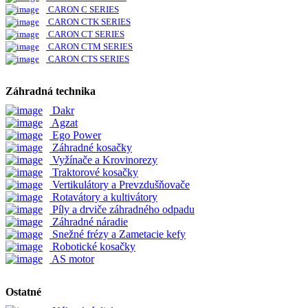
CARON C SERIES
CARON CTK SERIES
CARON CT SERIES
CARON CTM SERIES
CARON CTS SERIES
Záhradná technika
Dakr
Agzat
Ego Power
Záhradné kosačky
Vyžínače a Krovinorezy
Traktorové kosačky
Vertikulátory a Prevzdušňovače
Rotavátory a kultivátory
Píly a drviče záhradného odpadu
Záhradné náradie
Snežné frézy a Zametacie kefy
Robotické kosačky
AS motor
Ostatné