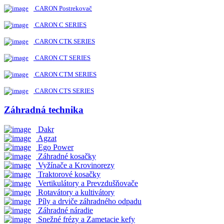
CARON Postrekovač
CARON C SERIES
CARON CTK SERIES
CARON CT SERIES
CARON CTM SERIES
CARON CTS SERIES
Záhradná technika
Dakr
Agzat
Ego Power
Záhradné kosačky
Vyžínače a Krovinorezy
Traktorové kosačky
Vertikulátory a Prevzdušňovače
Rotavátory a kultivátory
Píly a drviče záhradného odpadu
Záhradné náradie
Snežné frézy a Zametacie kefy