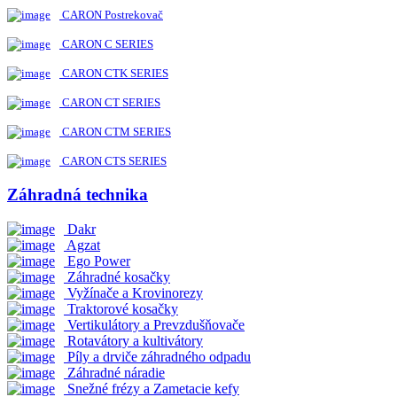
CARON Postrekovač
CARON C SERIES
CARON CTK SERIES
CARON CT SERIES
CARON CTM SERIES
CARON CTS SERIES
Záhradná technika
Dakr
Agzat
Ego Power
Záhradné kosačky
Vyžínače a Krovinorezy
Traktorové kosačky
Vertikulátory a Prevzdušňovače
Rotavátory a kultivátory
Píly a drviče záhradného odpadu
Záhradné náradie
Snežné frézy a Zametacie kefy