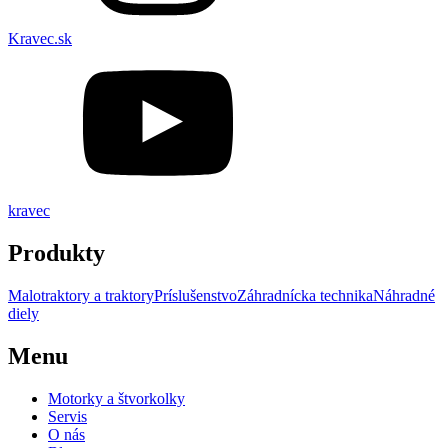
Kravec.sk
kravec
Produkty
Malotraktory a traktory
Príslušenstvo
Záhradnícka technika
Náhradné
diely
Menu
Motorky a štvorkolky
Servis
O nás