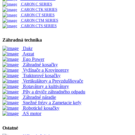
CARON C SERIES
CARON CTK SERIES
CARON CT SERIES
CARON CTM SERIES
CARON CTS SERIES
Záhradná technika
Dakr
Agzat
Ego Power
Záhradné kosačky
Vyžínače a Krovinorezy
Traktorové kosačky
Vertikulátory a Prevzdušňovače
Rotavátory a kultivátory
Píly a drviče záhradného odpadu
Záhradné náradie
Snežné frézy a Zametacie kefy
Robotické kosačky
AS motor
Ostatné