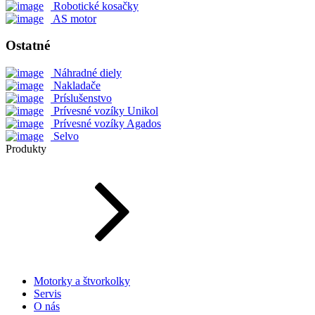
Robotické kosačky
AS motor
Ostatné
Náhradné diely
Nakladače
Príslušenstvo
Prívesné vozíky Unikol
Prívesné vozíky Agados
Selvo
Produkty
Motorky a štvorkolky
Servis
O nás