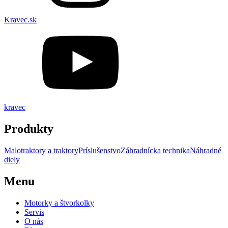
Kravec.sk
kravec
Produkty
Malotraktory a traktory
Príslušenstvo
Záhradnícka technika
Náhradné
diely
Menu
Motorky a štvorkolky
Servis
O nás