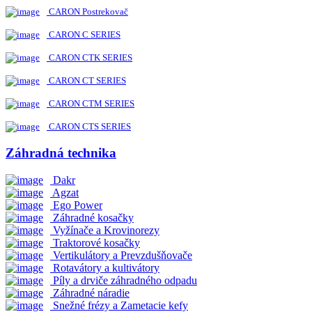
CARON Postrekovač
CARON C SERIES
CARON CTK SERIES
CARON CT SERIES
CARON CTM SERIES
CARON CTS SERIES
Záhradná technika
Dakr
Agzat
Ego Power
Záhradné kosačky
Vyžínače a Krovinorezy
Traktorové kosačky
Vertikulátory a Prevzdušňovače
Rotavátory a kultivátory
Píly a drviče záhradného odpadu
Záhradné náradie
Snežné frézy a Zametacie kefy