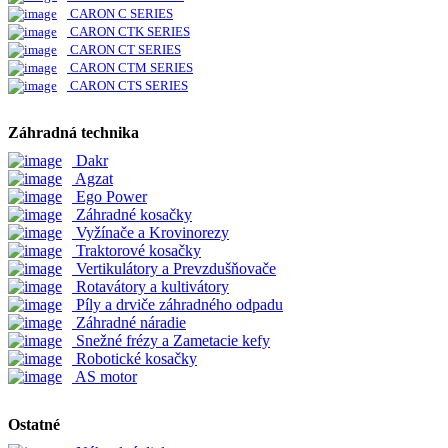
CARON C SERIES
CARON CTK SERIES
CARON CT SERIES
CARON CTM SERIES
CARON CTS SERIES
Záhradná technika
Dakr
Agzat
Ego Power
Záhradné kosačky
Vyžínače a Krovinorezy
Traktorové kosačky
Vertikulátory a Prevzdušňovače
Rotavátory a kultivátory
Píly a drviče záhradného odpadu
Záhradné náradie
Snežné frézy a Zametacie kefy
Robotické kosačky
AS motor
Ostatné