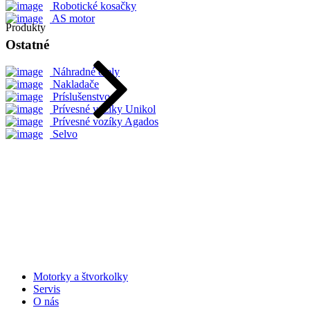
Robotické kosačky
AS motor
Produkty
Ostatné
Náhradné diely
Nakladače
Príslušenstvo
Prívesné vozíky Unikol
Prívesné vozíky Agados
Selvo
Motorky a štvorkolky
Servis
O nás