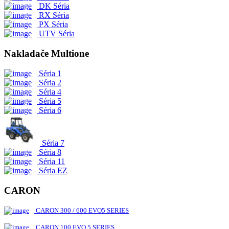
DK Séria
RX Séria
PX Séria
UTV Séria
Nakladače Multione
Séria 1
Séria 2
Séria 4
Séria 5
Séria 6
Séria 7
Séria 8
Séria 11
Séria EZ
CARON
CARON 300 / 600 EVO5 SERIES
CARON 100 EVO 5 SERIES