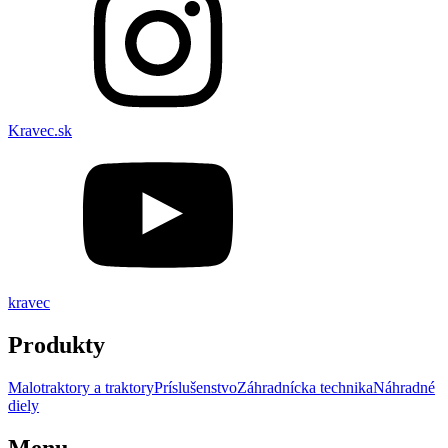
Kravec.sk
kravec
Produkty
Malotraktory a traktory
Príslušenstvo
Záhradnícka technika
Náhradné
diely