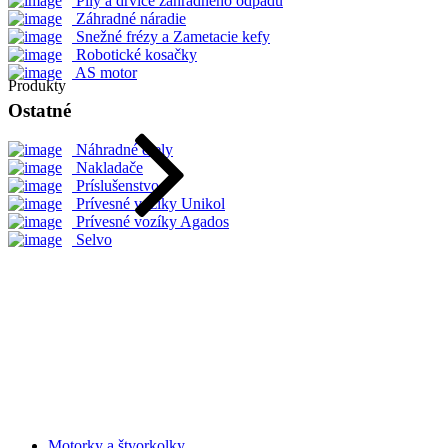
Píly a drviče záhradného odpadu
Záhradné náradie
Snežné frézy a Zametacie kefy
Robotické kosačky
AS motor
Produkty
Ostatné
Náhradné diely
Nakladače
Príslušenstvo
Prívesné vozíky Unikol
Prívesné vozíky Agados
Selvo
Motorky a štvorkolky