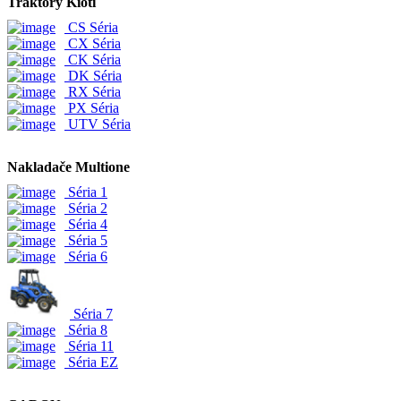
Traktory Kioti
CS Séria
CX Séria
CK Séria
DK Séria
RX Séria
PX Séria
UTV Séria
Nakladače Multione
Séria 1
Séria 2
Séria 4
Séria 5
Séria 6
Séria 7
Séria 8
Séria 11
Séria EZ