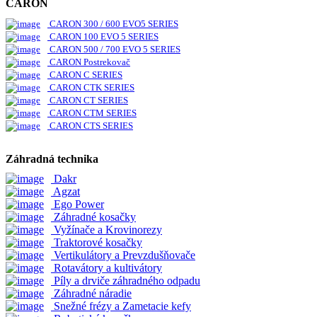
CARON
CARON 300 / 600 EVO5 SERIES
CARON 100 EVO 5 SERIES
CARON 500 / 700 EVO 5 SERIES
CARON Postrekovač
CARON C SERIES
CARON CTK SERIES
CARON CT SERIES
CARON CTM SERIES
CARON CTS SERIES
Záhradná technika
Dakr
Agzat
Ego Power
Záhradné kosačky
Vyžínače a Krovinorezy
Traktorové kosačky
Vertikulátory a Prevzdušňovače
Rotavátory a kultivátory
Píly a drviče záhradného odpadu
Záhradné náradie
Snežné frézy a Zametacie kefy