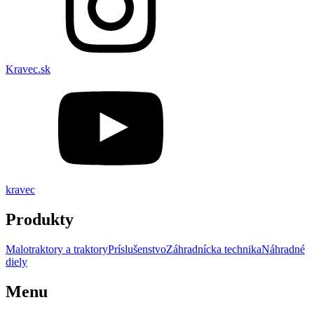
Kravec.sk
kravec
Produkty
Malotraktory a traktory
Príslušenstvo
Záhradnícka technika
Náhradné
diely
Menu