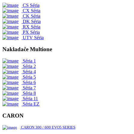
CS Séria
CX Séria
CK Séria
DK Séria
RX Séria
PX Séria
UTV Séria
Nakladače Multione
Séria 1
Séria 2
Séria 4
Séria 5
Séria 6
Séria 7
Séria 8
Séria 11
Séria EZ
CARON
CARON 300 / 600 EVO5 SERIES