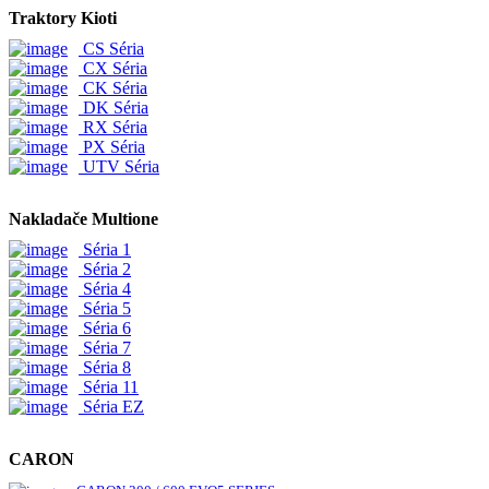
Traktory Kioti
CS Séria
CX Séria
CK Séria
DK Séria
RX Séria
PX Séria
UTV Séria
Nakladače Multione
Séria 1
Séria 2
Séria 4
Séria 5
Séria 6
Séria 7
Séria 8
Séria 11
Séria EZ
CARON