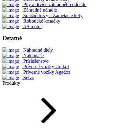
Píly a drviče záhradného odpadu
Záhradné náradie
Snežné frézy a Zametacie kefy
Robotické kosačky
AS motor
Ostatné
Náhradné diely
Nakladače
Príslušenstvo
Prívesné vozíky Unikol
Prívesné vozíky Agados
Selvo
Produkty