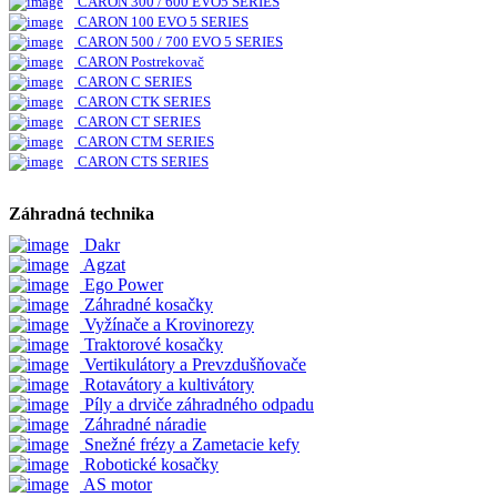
CARON 300 / 600 EVO5 SERIES
CARON 100 EVO 5 SERIES
CARON 500 / 700 EVO 5 SERIES
CARON Postrekovač
CARON C SERIES
CARON CTK SERIES
CARON CT SERIES
CARON CTM SERIES
CARON CTS SERIES
Záhradná technika
Dakr
Agzat
Ego Power
Záhradné kosačky
Vyžínače a Krovinorezy
Traktorové kosačky
Vertikulátory a Prevzdušňovače
Rotavátory a kultivátory
Píly a drviče záhradného odpadu
Záhradné náradie
Snežné frézy a Zametacie kefy
Robotické kosačky
AS motor