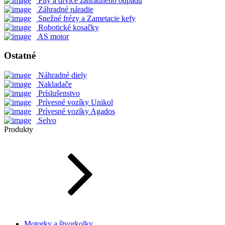
Píly a drviče záhradného odpadu
Záhradné náradie
Snežné frézy a Zametacie kefy
Robotické kosačky
AS motor
Ostatné
Náhradné diely
Nakladače
Príslušenstvo
Prívesné vozíky Unikol
Prívesné vozíky Agados
Selvo
Produkty
Motorky a štvorkolky