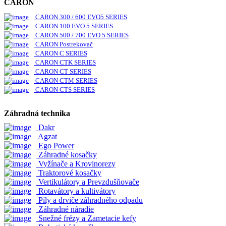
CARON
CARON 300 / 600 EVO5 SERIES
CARON 100 EVO 5 SERIES
CARON 500 / 700 EVO 5 SERIES
CARON Postrekovač
CARON C SERIES
CARON CTK SERIES
CARON CT SERIES
CARON CTM SERIES
CARON CTS SERIES
Záhradná technika
Dakr
Agzat
Ego Power
Záhradné kosačky
Vyžínače a Krovinorezy
Traktorové kosačky
Vertikulátory a Prevzdušňovače
Rotavátory a kultivátory
Píly a drviče záhradného odpadu
Záhradné náradie
Snežné frézy a Zametacie kefy