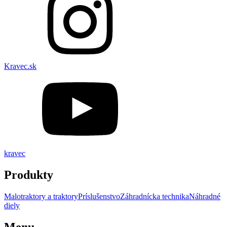
Kravec.sk
kravec
Produkty
Malotraktory a traktory
Príslušenstvo
Záhradnícka technika
Náhradné
diely