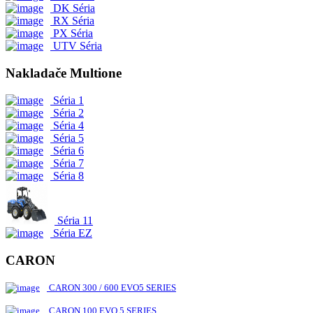
DK Séria
RX Séria
PX Séria
UTV Séria
Nakladače Multione
Séria 1
Séria 2
Séria 4
Séria 5
Séria 6
Séria 7
Séria 8
Séria 11
Séria EZ
CARON
CARON 300 / 600 EVO5 SERIES
CARON 100 EVO 5 SERIES