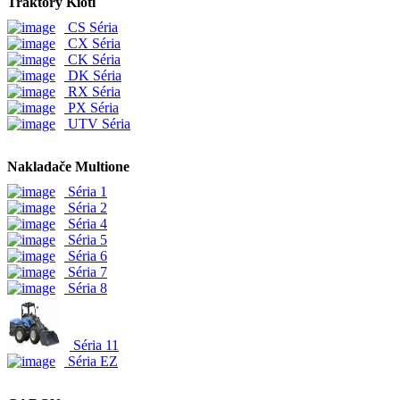
Traktory Kioti
CS Séria
CX Séria
CK Séria
DK Séria
RX Séria
PX Séria
UTV Séria
Nakladače Multione
Séria 1
Séria 2
Séria 4
Séria 5
Séria 6
Séria 7
Séria 8
Séria 11
Séria EZ