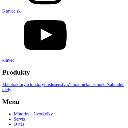
Kravec.sk
kravec
Produkty
Malotraktory a traktory
Príslušenstvo
Záhradnícka technika
Náhradné
diely
Menu
Motorky a štvorkolky
Servis
O nás