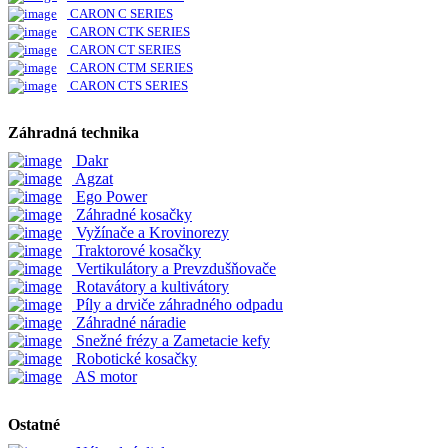
CARON C SERIES
CARON CTK SERIES
CARON CT SERIES
CARON CTM SERIES
CARON CTS SERIES
Záhradná technika
Dakr
Agzat
Ego Power
Záhradné kosačky
Vyžínače a Krovinorezy
Traktorové kosačky
Vertikulátory a Prevzdušňovače
Rotavátory a kultivátory
Píly a drviče záhradného odpadu
Záhradné náradie
Snežné frézy a Zametacie kefy
Robotické kosačky
AS motor
Ostatné