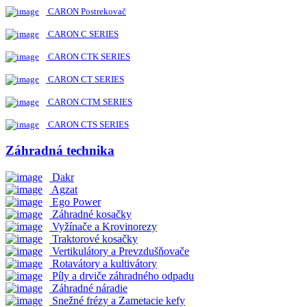
CARON Postrekovač
CARON C SERIES
CARON CTK SERIES
CARON CT SERIES
CARON CTM SERIES
CARON CTS SERIES
Záhradná technika
Dakr
Agzat
Ego Power
Záhradné kosačky
Vyžínače a Krovinorezy
Traktorové kosačky
Vertikulátory a Prevzdušňovače
Rotavátory a kultivátory
Píly a drviče záhradného odpadu
Záhradné náradie
Snežné frézy a Zametacie kefy