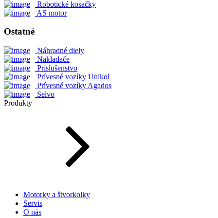
Robotické kosačky
AS motor
Ostatné
Náhradné diely
Nakladače
Príslušenstvo
Prívesné vozíky Unikol
Prívesné vozíky Agados
Selvo
Produkty
Motorky a štvorkolky
Servis
O nás