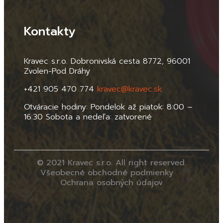
Kontakty
Kravec s.r.o. Dobronivská cesta 8772, 96001
Zvolen-Pod Dráhy
+421 905 470 774
kravec@kravec.sk
Otváracie hodiny: Pondelok až piatok: 8:00 –
16:30 Sobota a nedeľa: zatvorené
© 2021 Kravec s.r.o. All right reserved.
Všeobecné obchodné podmienky
Ochrana osobných údajov