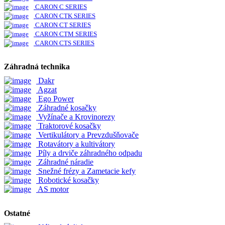
CARON C SERIES
CARON CTK SERIES
CARON CT SERIES
CARON CTM SERIES
CARON CTS SERIES
Záhradná technika
Dakr
Agzat
Ego Power
Záhradné kosačky
Vyžínače a Krovinorezy
Traktorové kosačky
Vertikulátory a Prevzdušňovače
Rotavátory a kultivátory
Píly a drviče záhradného odpadu
Záhradné náradie
Snežné frézy a Zametacie kefy
Robotické kosačky
AS motor
Ostatné