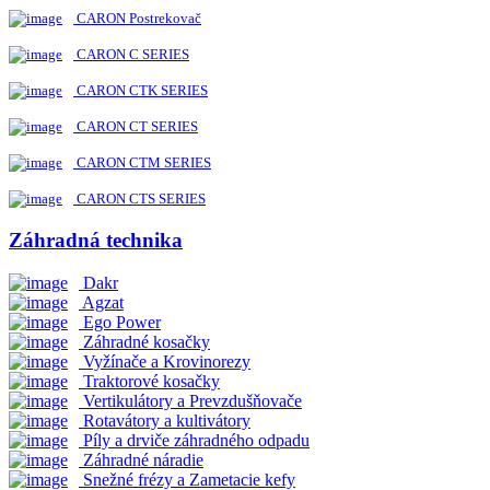
CARON Postrekovač
CARON C SERIES
CARON CTK SERIES
CARON CT SERIES
CARON CTM SERIES
CARON CTS SERIES
Záhradná technika
Dakr
Agzat
Ego Power
Záhradné kosačky
Vyžínače a Krovinorezy
Traktorové kosačky
Vertikulátory a Prevzdušňovače
Rotavátory a kultivátory
Píly a drviče záhradného odpadu
Záhradné náradie
Snežné frézy a Zametacie kefy