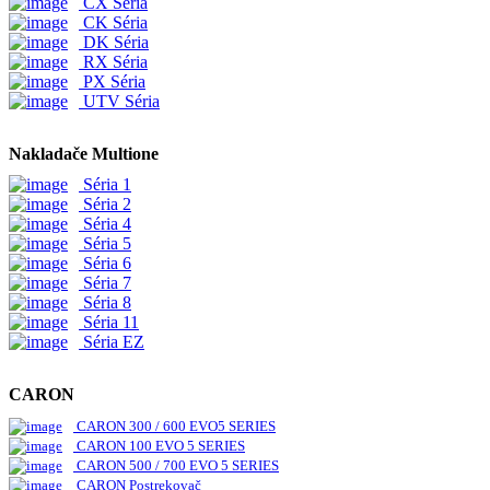
CX Séria
CK Séria
DK Séria
RX Séria
PX Séria
UTV Séria
Nakladače Multione
Séria 1
Séria 2
Séria 4
Séria 5
Séria 6
Séria 7
Séria 8
Séria 11
Séria EZ
CARON
CARON 300 / 600 EVO5 SERIES
CARON 100 EVO 5 SERIES
CARON 500 / 700 EVO 5 SERIES
CARON Postrekovač