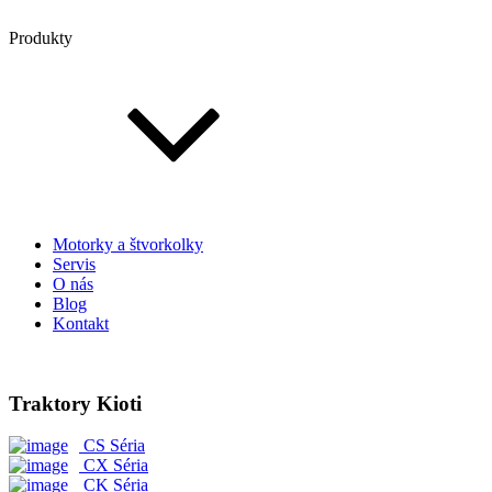
Produkty
Motorky a štvorkolky
Servis
O nás
Blog
Kontakt
Traktory Kioti
CS Séria
CX Séria
CK Séria