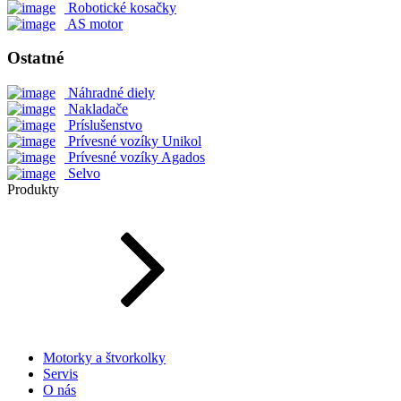
Robotické kosačky
AS motor
Ostatné
Náhradné diely
Nakladače
Príslušenstvo
Prívesné vozíky Unikol
Prívesné vozíky Agados
Selvo
Produkty
Motorky a štvorkolky
Servis
O nás