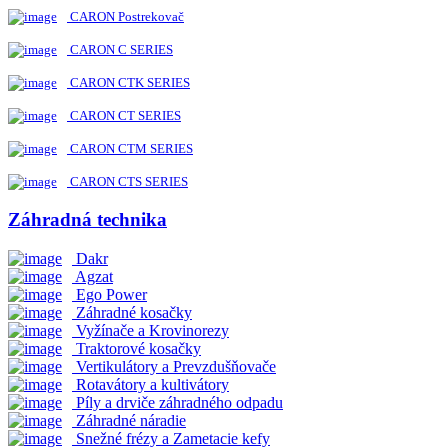
CARON Postrekovač
CARON C SERIES
CARON CTK SERIES
CARON CT SERIES
CARON CTM SERIES
CARON CTS SERIES
Záhradná technika
Dakr
Agzat
Ego Power
Záhradné kosačky
Vyžínače a Krovinorezy
Traktorové kosačky
Vertikulátory a Prevzdušňovače
Rotavátory a kultivátory
Píly a drviče záhradného odpadu
Záhradné náradie
Snežné frézy a Zametacie kefy