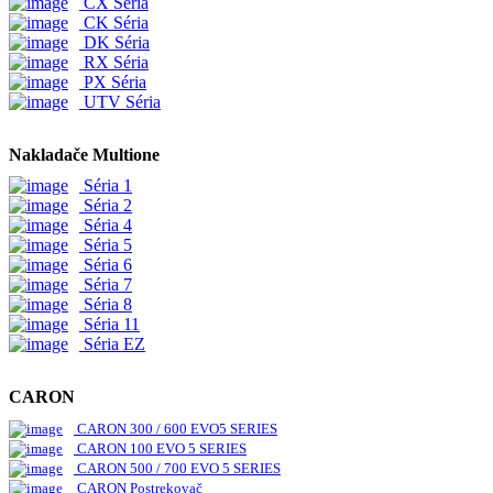
CX Séria
CK Séria
DK Séria
RX Séria
PX Séria
UTV Séria
Nakladače Multione
Séria 1
Séria 2
Séria 4
Séria 5
Séria 6
Séria 7
Séria 8
Séria 11
Séria EZ
CARON
CARON 300 / 600 EVO5 SERIES
CARON 100 EVO 5 SERIES
CARON 500 / 700 EVO 5 SERIES
CARON Postrekovač