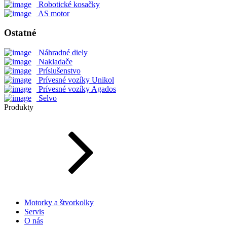
Robotické kosačky
AS motor
Ostatné
Náhradné diely
Nakladače
Príslušenstvo
Prívesné vozíky Unikol
Prívesné vozíky Agados
Selvo
Produkty
Motorky a štvorkolky
Servis
O nás