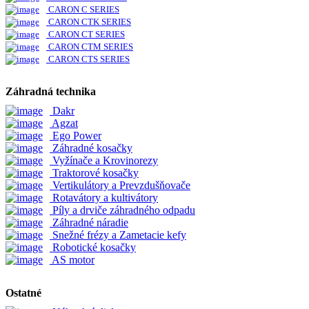
CARON C SERIES
CARON CTK SERIES
CARON CT SERIES
CARON CTM SERIES
CARON CTS SERIES
Záhradná technika
Dakr
Agzat
Ego Power
Záhradné kosačky
Vyžínače a Krovinorezy
Traktorové kosačky
Vertikulátory a Prevzdušňovače
Rotavátory a kultivátory
Píly a drviče záhradného odpadu
Záhradné náradie
Snežné frézy a Zametacie kefy
Robotické kosačky
AS motor
Ostatné