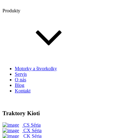
Produkty
Motorky a štvorkolky
Servis
O nás
Blog
Kontakt
Traktory Kioti
CS Séria
CX Séria
CK Séria