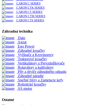
CARON C SERIES
CARON CTK SERIES
CARON CT SERIES
CARON CTM SERIES
CARON CTS SERIES
Záhradná technika
Dakr
Agzat
Ego Power
Záhradné kosačky
Vyžínače a Krovinorezy
Traktorové kosačky
Vertikulátory a Prevzdušňovače
Rotavátory a kultivátory
Píly a drviče záhradného odpadu
Záhradné náradie
Snežné frézy a Zametacie kefy
Robotické kosačky
AS motor
Ostatné