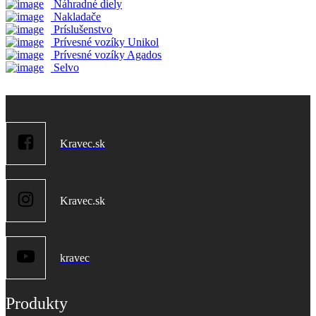
Náhradné diely
Nakladače
Príslušenstvo
Prívesné vozíky Unikol
Prívesné vozíky Agados
Selvo
Kravec.sk
Kravec.sk
kravec
Produkty