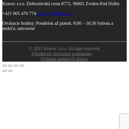
Kravec s.r.o. Dobronivská cesta 8772, 96001 Zvolen-Pod Dráhy
+421 905 470 774
kravec@kravec.sk
Otváracie hodiny: Pondelok až piatok: 8:00 – 16:30 Sobota a
nedeľa: zatvorené
© 2021 Kravec s.r.o. All right reserved.
Všeobecné obchodné podmienky
Ochrana osobných údajov