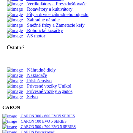
RX Séria
Vertikulátory a Prevzdušňovače
PX Séria
Rotavátory a kultivátory
UTV Séria
Píly a drviče záhradného odpadu
Záhradné náradie
Snežné frézy a Zametacie kefy
Nakladače Multione
Robotické kosačky
AS motor
Séria 1
Ostatné
Séria 2
Séria 4
Séria 5
Náhradné diely
Séria 6
Nakladače
Séria 7
Príslušenstvo
Séria 8
Prívesné vozíky Unikol
Séria 11
Prívesné vozíky Agados
Séria EZ
Selvo
CARON
CARON 300 / 600 EVO5 SERIES
CARON 100 EVO 5 SERIES
CARON 500 / 700 EVO 5 SERIES
CARON Postrekovač