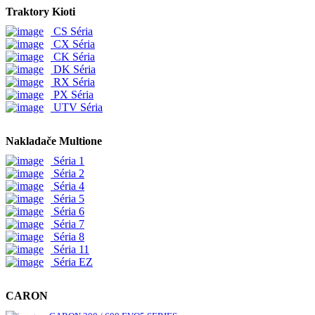
Traktory Kioti
CS Séria
CX Séria
CK Séria
DK Séria
RX Séria
PX Séria
UTV Séria
Nakladače Multione
Séria 1
Séria 2
Séria 4
Séria 5
Séria 6
Séria 7
Séria 8
Séria 11
Séria EZ
CARON