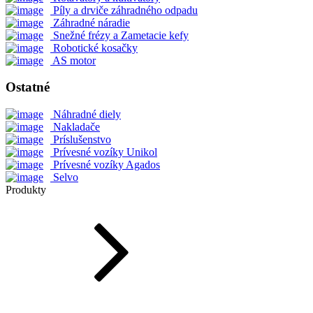
Píly a drviče záhradného odpadu
Záhradné náradie
Snežné frézy a Zametacie kefy
Robotické kosačky
AS motor
Ostatné
Náhradné diely
Nakladače
Príslušenstvo
Prívesné vozíky Unikol
Prívesné vozíky Agados
Selvo
Produkty