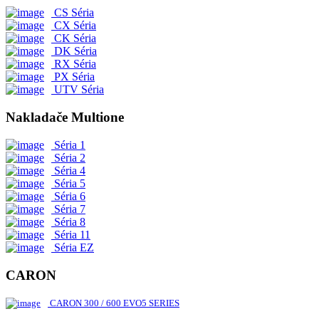
CS Séria
CX Séria
CK Séria
DK Séria
RX Séria
PX Séria
UTV Séria
Nakladače Multione
Séria 1
Séria 2
Séria 4
Séria 5
Séria 6
Séria 7
Séria 8
Séria 11
Séria EZ
CARON
CARON 300 / 600 EVO5 SERIES