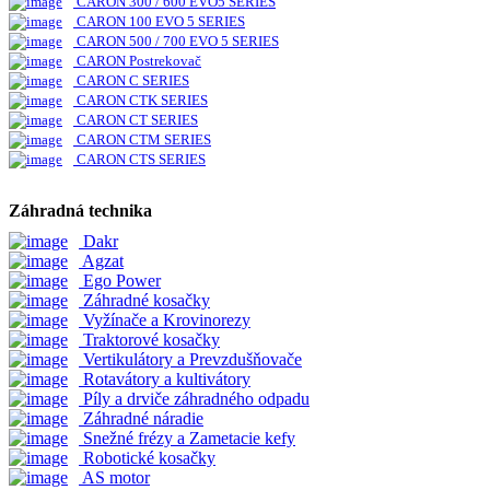
CARON 300 / 600 EVO5 SERIES
CARON 100 EVO 5 SERIES
CARON 500 / 700 EVO 5 SERIES
CARON Postrekovač
CARON C SERIES
CARON CTK SERIES
CARON CT SERIES
CARON CTM SERIES
CARON CTS SERIES
Záhradná technika
Dakr
Agzat
Ego Power
Záhradné kosačky
Vyžínače a Krovinorezy
Traktorové kosačky
Vertikulátory a Prevzdušňovače
Rotavátory a kultivátory
Píly a drviče záhradného odpadu
Záhradné náradie
Snežné frézy a Zametacie kefy
Robotické kosačky
AS motor