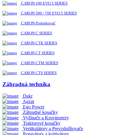
CARON 100 EVO 5 SERIES
CARON 500 / 700 EVO 5 SERIES
CARON Postrekovač
CARON C SERIES
CARON CTK SERIES
CARON CT SERIES
CARON CTM SERIES
CARON CTS SERIES
Záhradná technika
Dakr
Agzat
Ego Power
Záhradné kosačky
Vyžínače a Krovinorezy
Traktorové kosačky
Vertikulátory a Prevzdušňovače
Rotavátory a kultivátory