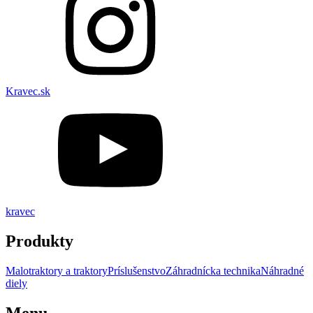
Kravec.sk
kravec
Produkty
Malotraktory a traktory
Príslušenstvo
Záhradnícka technika
Náhradné
diely