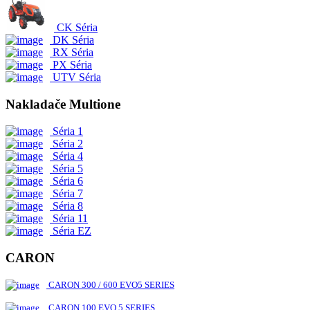
CK Séria
DK Séria
RX Séria
PX Séria
UTV Séria
Nakladače Multione
Séria 1
Séria 2
Séria 4
Séria 5
Séria 6
Séria 7
Séria 8
Séria 11
Séria EZ
CARON
CARON 300 / 600 EVO5 SERIES
CARON 100 EVO 5 SERIES