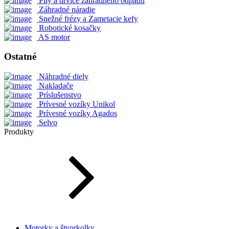
Píly a drviče záhradného odpadu
Záhradné náradie
Snežné frézy a Zametacie kefy
Robotické kosačky
AS motor
Ostatné
Náhradné diely
Nakladače
Príslušenstvo
Prívesné vozíky Unikol
Prívesné vozíky Agados
Selvo
Produkty
Motorky a štvorkolky