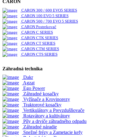
CARON
CARON 300 / 600 EVO5 SERIES
CARON 100 EVO 5 SERIES
CARON 500 / 700 EVO 5 SERIES
CARON Postrekovač
CARON C SERIES
CARON CTK SERIES
CARON CT SERIES
CARON CTM SERIES
CARON CTS SERIES
Záhradná technika
Dakr
Agzat
Ego Power
Záhradné kosačky
Vyžínače a Krovinorezy
Traktorové kosačky
Vertikulátory a Prevzdušňovače
Rotavátory a kultivátory
Píly a drviče záhradného odpadu
Záhradné náradie
Snežné frézy a Zametacie kefy