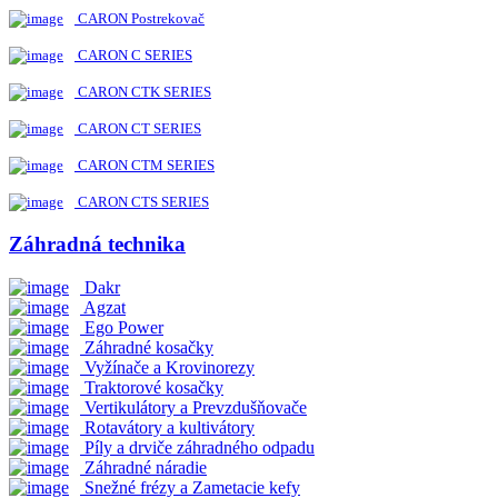
CARON Postrekovač
CARON C SERIES
CARON CTK SERIES
CARON CT SERIES
CARON CTM SERIES
CARON CTS SERIES
Záhradná technika
Dakr
Agzat
Ego Power
Záhradné kosačky
Vyžínače a Krovinorezy
Traktorové kosačky
Vertikulátory a Prevzdušňovače
Rotavátory a kultivátory
Píly a drviče záhradného odpadu
Záhradné náradie
Snežné frézy a Zametacie kefy