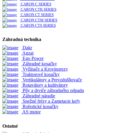
CARON C SERIES
CARON CTK SERIES
CARON CT SERIES
CARON CTM SERIES
CARON CTS SERIES
Záhradná technika
Dakr
Agzat
Ego Power
Záhradné kosačky
Vyžínače a Krovinorezy
Traktorové kosačky
Vertikulátory a Prevzdušňovače
Rotavátory a kultivátory
Píly a drviče záhradného odpadu
Záhradné náradie
Snežné frézy a Zametacie kefy
Robotické kosačky
AS motor
Ostatné