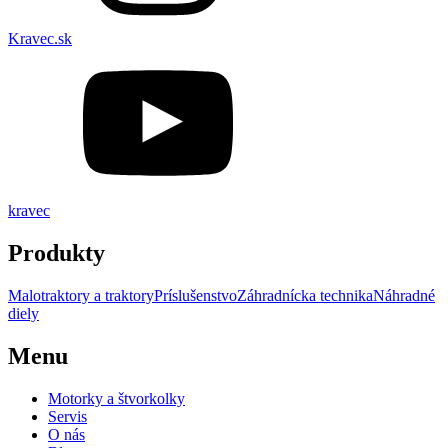
Kravec.sk
kravec
Produkty
Malotraktory a traktory
Príslušenstvo
Záhradnícka technika
Náhradné
diely
Menu
Motorky a štvorkolky
Servis
O nás