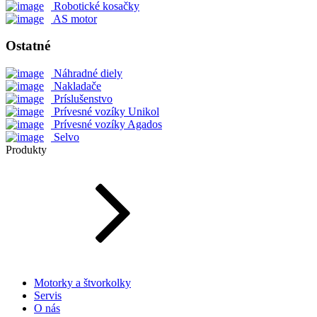
Robotické kosačky
AS motor
Ostatné
Náhradné diely
Nakladače
Príslušenstvo
Prívesné vozíky Unikol
Prívesné vozíky Agados
Selvo
Produkty
Motorky a štvorkolky
Servis
O nás