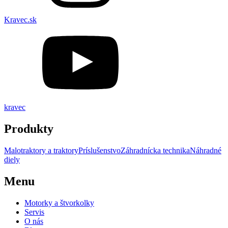
Kravec.sk
kravec
Produkty
Malotraktory a traktory
Príslušenstvo
Záhradnícka technika
Náhradné
diely
Menu
Motorky a štvorkolky
Servis
O nás