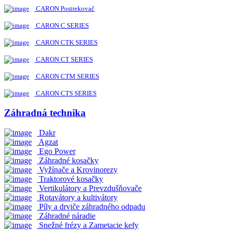
CARON Postrekovač
CARON C SERIES
CARON CTK SERIES
CARON CT SERIES
CARON CTM SERIES
CARON CTS SERIES
Záhradná technika
Dakr
Agzat
Ego Power
Záhradné kosačky
Vyžínače a Krovinorezy
Traktorové kosačky
Vertikulátory a Prevzdušňovače
Rotavátory a kultivátory
Píly a drviče záhradného odpadu
Záhradné náradie
Snežné frézy a Zametacie kefy