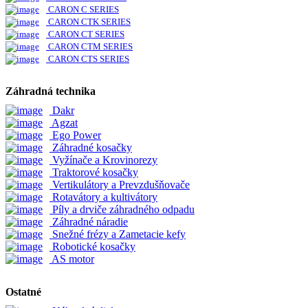
CARON C SERIES
CARON CTK SERIES
CARON CT SERIES
CARON CTM SERIES
CARON CTS SERIES
Záhradná technika
Dakr
Agzat
Ego Power
Záhradné kosačky
Vyžínače a Krovinorezy
Traktorové kosačky
Vertikulátory a Prevzdušňovače
Rotavátory a kultivátory
Píly a drviče záhradného odpadu
Záhradné náradie
Snežné frézy a Zametacie kefy
Robotické kosačky
AS motor
Ostatné