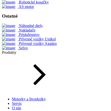
Robotické kosačky
AS motor
Ostatné
Náhradné diely
Nakladače
Príslušenstvo
Prívesné vozíky Unikol
Prívesné vozíky Agados
Selvo
Produkty
Motorky a štvorkolky
Servis
O nás