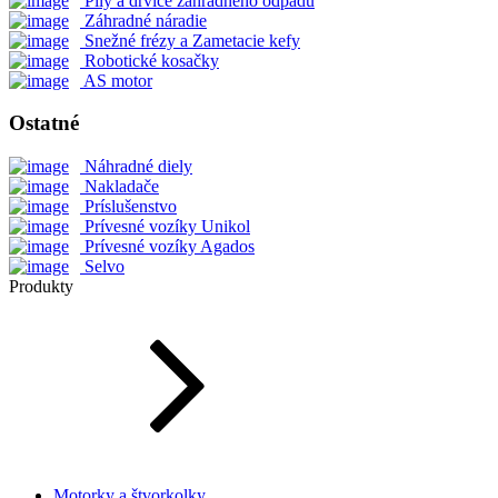
Píly a drviče záhradného odpadu
Záhradné náradie
Snežné frézy a Zametacie kefy
Robotické kosačky
AS motor
Ostatné
Náhradné diely
Nakladače
Príslušenstvo
Prívesné vozíky Unikol
Prívesné vozíky Agados
Selvo
Produkty
Motorky a štvorkolky