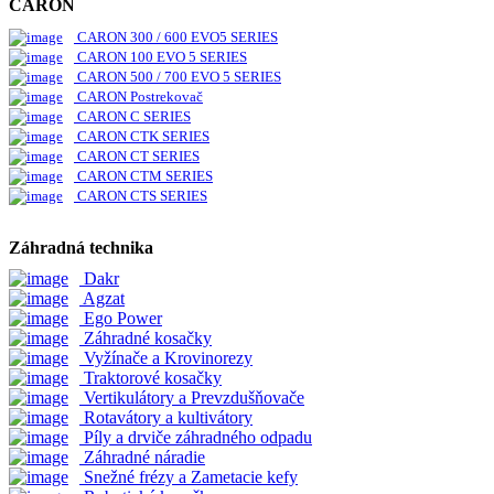
CARON
CARON 300 / 600 EVO5 SERIES
CARON 100 EVO 5 SERIES
CARON 500 / 700 EVO 5 SERIES
CARON Postrekovač
CARON C SERIES
CARON CTK SERIES
CARON CT SERIES
CARON CTM SERIES
CARON CTS SERIES
Záhradná technika
Dakr
Agzat
Ego Power
Záhradné kosačky
Vyžínače a Krovinorezy
Traktorové kosačky
Vertikulátory a Prevzdušňovače
Rotavátory a kultivátory
Píly a drviče záhradného odpadu
Záhradné náradie
Snežné frézy a Zametacie kefy