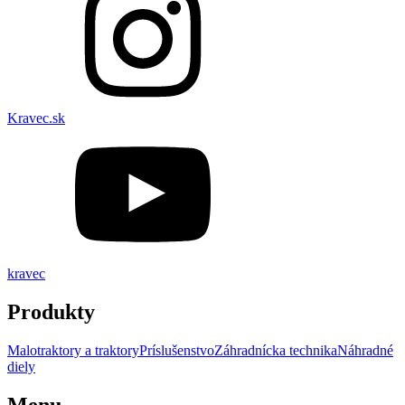
Kravec.sk
kravec
Produkty
Malotraktory a traktory
Príslušenstvo
Záhradnícka technika
Náhradné
diely