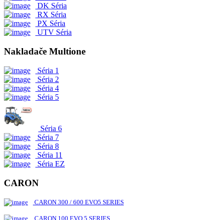
DK Séria
RX Séria
PX Séria
UTV Séria
Nakladače Multione
Séria 1
Séria 2
Séria 4
Séria 5
Séria 6
Séria 7
Séria 8
Séria 11
Séria EZ
CARON
CARON 300 / 600 EVO5 SERIES
CARON 100 EVO 5 SERIES