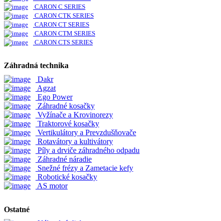
CARON C SERIES
CARON CTK SERIES
CARON CT SERIES
CARON CTM SERIES
CARON CTS SERIES
Záhradná technika
Dakr
Agzat
Ego Power
Záhradné kosačky
Vyžínače a Krovinorezy
Traktorové kosačky
Vertikulátory a Prevzdušňovače
Rotavátory a kultivátory
Píly a drviče záhradného odpadu
Záhradné náradie
Snežné frézy a Zametacie kefy
Robotické kosačky
AS motor
Ostatné