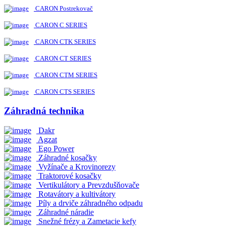
CARON Postrekovač
CARON C SERIES
CARON CTK SERIES
CARON CT SERIES
CARON CTM SERIES
CARON CTS SERIES
Záhradná technika
Dakr
Agzat
Ego Power
Záhradné kosačky
Vyžínače a Krovinorezy
Traktorové kosačky
Vertikulátory a Prevzdušňovače
Rotavátory a kultivátory
Píly a drviče záhradného odpadu
Záhradné náradie
Snežné frézy a Zametacie kefy