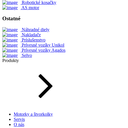
Robotické kosačky
AS motor
Ostatné
Náhradné diely
Nakladače
Príslušenstvo
Prívesné vozíky Unikol
Prívesné vozíky Agados
Selvo
Produkty
Motorky a štvorkolky
Servis
O nás