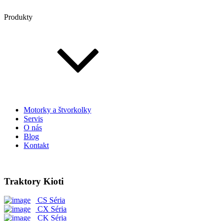
Produkty
Motorky a štvorkolky
Servis
O nás
Blog
Kontakt
Traktory Kioti
CS Séria
CX Séria
CK Séria