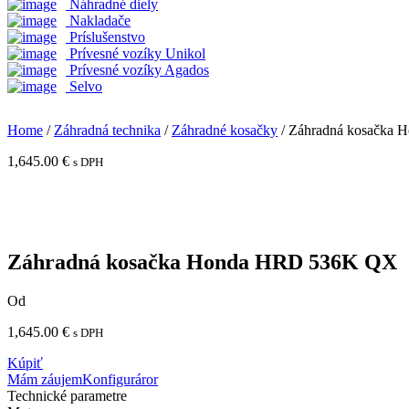
Náhradné diely
Nakladače
Príslušenstvo
Prívesné vozíky Unikol
Prívesné vozíky Agados
Selvo
Home
/
Záhradná technika
/
Záhradné kosačky
/ Záhradná kosačka
1,645.00
€
s DPH
Záhradná kosačka Honda HRD 536K QX
Od
1,645.00
€
s DPH
Kúpiť
Mám záujem
Konfiguráror
Technické parametre