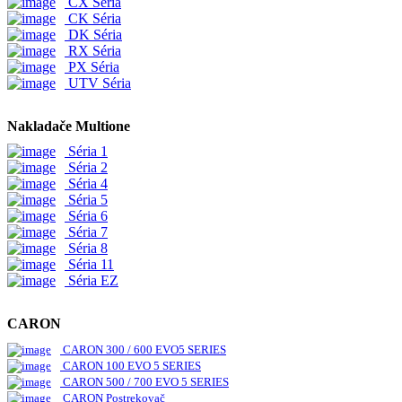
CX Séria
CK Séria
DK Séria
RX Séria
PX Séria
UTV Séria
Nakladače Multione
Séria 1
Séria 2
Séria 4
Séria 5
Séria 6
Séria 7
Séria 8
Séria 11
Séria EZ
CARON
CARON 300 / 600 EVO5 SERIES
CARON 100 EVO 5 SERIES
CARON 500 / 700 EVO 5 SERIES
CARON Postrekovač