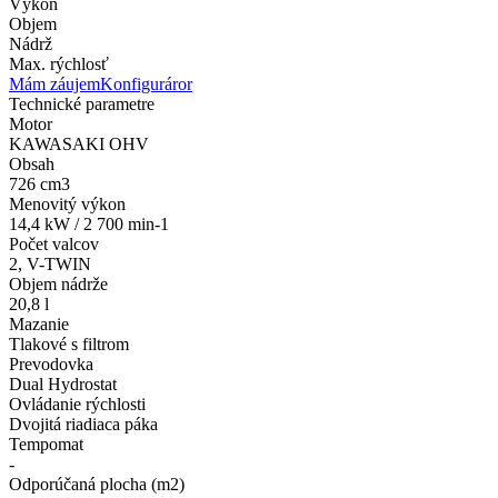
Výkon
Objem
Nádrž
Max. rýchlosť
Mám záujem
Konfiguráror
Technické parametre
Motor
KAWASAKI OHV
Obsah
726 cm3
Menovitý výkon
14,4 kW / 2 700 min-1
Počet valcov
2, V-TWIN
Objem nádrže
20,8 l
Mazanie
Tlakové s filtrom
Prevodovka
Dual Hydrostat
Ovládanie rýchlosti
Dvojitá riadiaca páka
Tempomat
-
Odporúčaná plocha (m2)