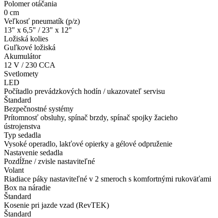
Polomer otáčania
0 cm
Veľkosť pneumatík (p/z)
13" x 6,5" / 23" x 12"
Ložiská kolies
Guľkové ložiská
Akumulátor
12 V / 230 CCA
Svetlomety
LED
Počítadlo prevádzkových hodín / ukazovateľ servisu
Štandard
Bezpečnostné systémy
Prítomnosť obsluhy, spínač brzdy, spínač spojky žacieho
ústrojenstva
Typ sedadla
Vysoké operadlo, lakťové opierky a gélové odpruženie
Nastavenie sedadla
Pozdĺžne / zvisle nastaviteľné
Volant
Riadiace páky nastaviteľné v 2 smeroch s komfortnými rukoväťami
Box na náradie
Štandard
Kosenie pri jazde vzad (RevTEK)
Štandard