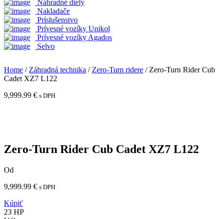
Náhradné diely
Nakladače
Príslušenstvo
Prívesné vozíky Unikol
Prívesné vozíky Agados
Selvo
Home
/
Záhradná technika
/
Zero-Turn ridere
/ Zero-Turn Rider Cub
Cadet XZ7 L122
9,999.99
€
s DPH
Zero-Turn Rider Cub Cadet XZ7 L122
Od
9,999.99
€
s DPH
Kúpiť
23 HP