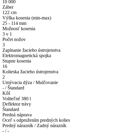
10 000
Záber
122 cm
Výška kosenia (min-max)
25 - 114 mm
Možnosť kosenia
3 v 1
Počet nožov
3
Zapínanie žacieho ústrojenstva
Elektromagnetická spojka
Stupne kosenia
16
Kolieska žacieho ústrojenstva
2
Umývacia dýza / Mulčovanie
- / Štandard
Kôš
Voliteľné 380 l
Deflektor trávy
Štandard
Predná náprava
Oceľ s odpružením predných kolies
Predný nárazník / Zadný nárazník
- / -