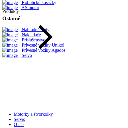
Robotické kosačky
AS motor
Produkty
Ostatné
Náhradné diely
Nakladače
Príslušenstvo
Prívesné vozíky Unikol
Prívesné vozíky Agados
Selvo
Motorky a štvorkolky
Servis
O nás