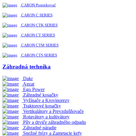
CARON Postrekovač
CARON C SERIES
CARON CTK SERIES
CARON CT SERIES
CARON CTM SERIES
CARON CTS SERIES
Záhradná technika
Dakr
Agzat
Ego Power
Záhradné kosačky
Vyžínače a Krovinorezy
Traktorové kosačky
Vertikulátory a Prevzdušňovače
Rotavátory a kultivátory
Píly a drviče záhradného odpadu
Záhradné náradie
Snežné frézy a Zametacie kefy