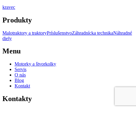
kravec
Produkty
Malotraktory a traktory
Príslušenstvo
Záhradnícka technika
Náhradné
diely
Menu
Motorky a štvorkolky
Servis
O nás
Blog
Kontakt
Kontakty
Kravec s.r.o. Dobronivská cesta 8772, 96001 Zvolen-Pod Dráhy
+421 905 470 774
kravec@kravec.sk
Otváracie hodiny: Pondelok až piatok: 8:00 – 16:30 Sobota a