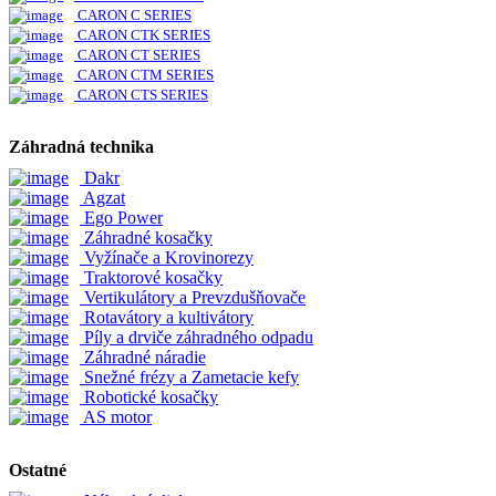
CARON C SERIES
CARON CTK SERIES
CARON CT SERIES
CARON CTM SERIES
CARON CTS SERIES
Záhradná technika
Dakr
Agzat
Ego Power
Záhradné kosačky
Vyžínače a Krovinorezy
Traktorové kosačky
Vertikulátory a Prevzdušňovače
Rotavátory a kultivátory
Píly a drviče záhradného odpadu
Záhradné náradie
Snežné frézy a Zametacie kefy
Robotické kosačky
AS motor
Ostatné