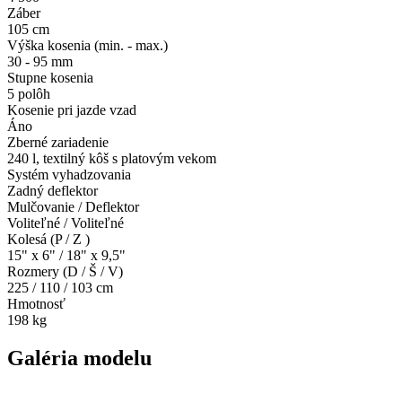
Záber
105 cm
Výška kosenia (min. - max.)
30 - 95 mm
Stupne kosenia
5 polôh
Kosenie pri jazde vzad
Áno
Zberné zariadenie
240 l, textilný kôš s platovým vekom
Systém vyhadzovania
Zadný deflektor
Mulčovanie / Deflektor
Voliteľné / Voliteľné
Kolesá (P / Z )
15" x 6" / 18" x 9,5"
Rozmery (D / Š / V)
225 / 110 / 103 cm
Hmotnosť
198 kg
Galéria modelu