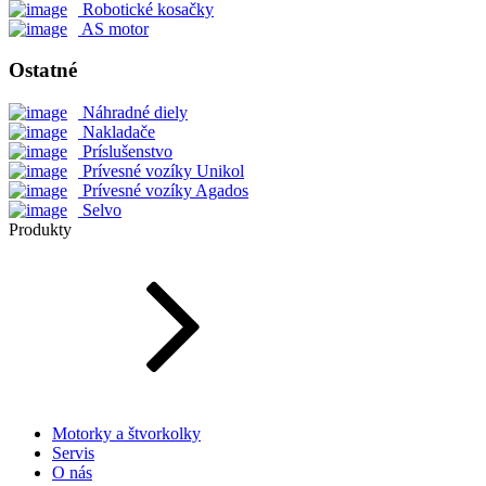
Robotické kosačky
AS motor
Ostatné
Náhradné diely
Nakladače
Príslušenstvo
Prívesné vozíky Unikol
Prívesné vozíky Agados
Selvo
Produkty
Motorky a štvorkolky
Servis
O nás