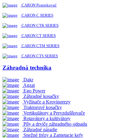
CARON Postrekovač
CARON C SERIES
CARON CTK SERIES
CARON CT SERIES
CARON CTM SERIES
CARON CTS SERIES
Záhradná technika
Dakr
Agzat
Ego Power
Záhradné kosačky
Vyžínače a Krovinorezy
Traktorové kosačky
Vertikulátory a Prevzdušňovače
Rotavátory a kultivátory
Píly a drviče záhradného odpadu
Záhradné náradie
Snežné frézy a Zametacie kefy