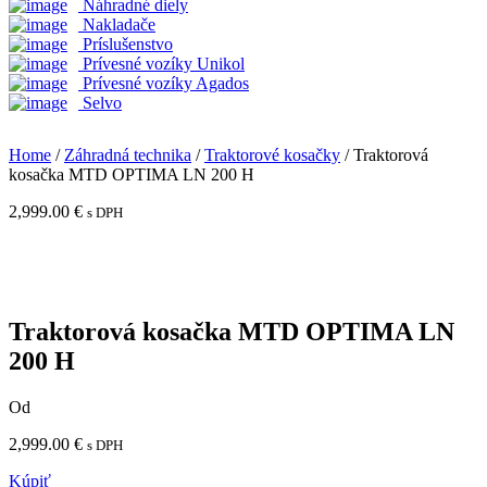
Náhradné diely
Nakladače
Príslušenstvo
Prívesné vozíky Unikol
Prívesné vozíky Agados
Selvo
Home
/
Záhradná technika
/
Traktorové kosačky
/ Traktorová
kosačka MTD OPTIMA LN 200 H
2,999.00
€
s DPH
Traktorová kosačka MTD OPTIMA LN
200 H
Od
2,999.00
€
s DPH
Kúpiť