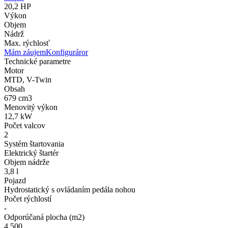
20,2 HP
Výkon
Objem
Nádrž
Max. rýchlosť
Mám záujem
Konfiguráror
Technické parametre
Motor
MTD, V-Twin
Obsah
679 cm3
Menovitý výkon
12,7 kW
Počet valcov
2
Systém štartovania
Elektrický štartér
Objem nádrže
3,8 l
Pojazd
Hydrostatický s ovládaním pedála nohou
Počet rýchlostí
-
Odporúčaná plocha (m2)
4 500