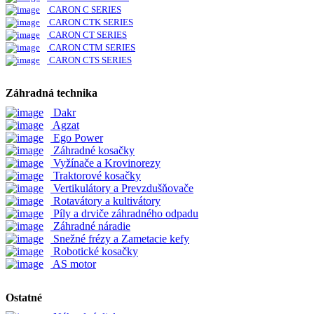
CARON C SERIES
CARON CTK SERIES
CARON CT SERIES
CARON CTM SERIES
CARON CTS SERIES
Záhradná technika
Dakr
Agzat
Ego Power
Záhradné kosačky
Vyžínače a Krovinorezy
Traktorové kosačky
Vertikulátory a Prevzdušňovače
Rotavátory a kultivátory
Píly a drviče záhradného odpadu
Záhradné náradie
Snežné frézy a Zametacie kefy
Robotické kosačky
AS motor
Ostatné