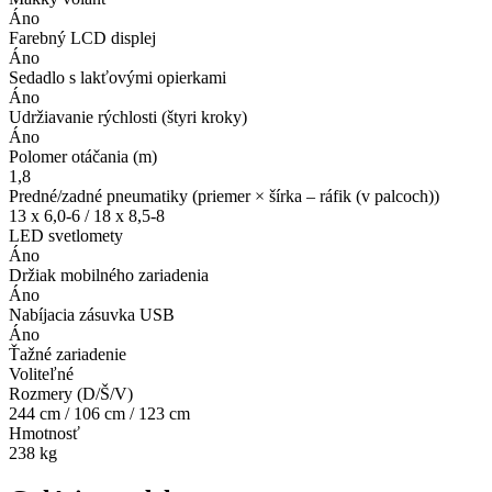
Áno
Farebný LCD displej
Áno
Sedadlo s lakťovými opierkami
Áno
Udržiavanie rýchlosti (štyri kroky)
Áno
Polomer otáčania (m)
1,8
Predné/zadné pneumatiky (priemer × šírka – ráfik (v palcoch))
13 x 6,0-6 / 18 x 8,5-8
LED svetlomety
Áno
Držiak mobilného zariadenia
Áno
Nabíjacia zásuvka USB
Áno
Ťažné zariadenie
Voliteľné
Rozmery (D/Š/V)
244 cm / 106 cm / 123 cm
Hmotnosť
238 kg