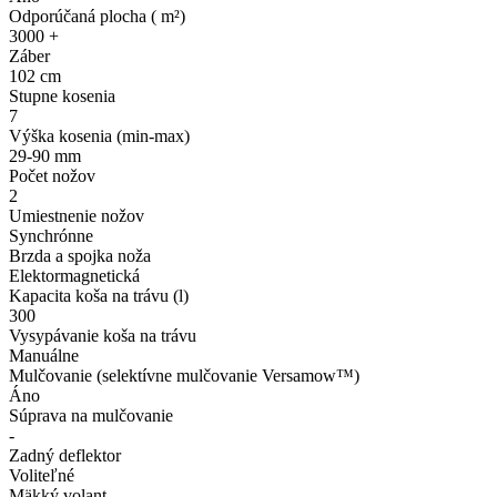
Odporúčaná plocha ( m²)
3000 +
Záber
102 cm
Stupne kosenia
7
Výška kosenia (min-max)
29-90 mm
Počet nožov
2
Umiestnenie nožov
Synchrónne
Brzda a spojka noža
Elektormagnetická
Kapacita koša na trávu (l)
300
Vysypávanie koša na trávu
Manuálne
Mulčovanie (selektívne mulčovanie Versamow™)
Áno
Súprava na mulčovanie
-
Zadný deflektor
Voliteľné
Mäkký volant