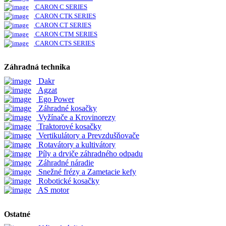
CARON C SERIES
CARON CTK SERIES
CARON CT SERIES
CARON CTM SERIES
CARON CTS SERIES
Záhradná technika
Dakr
Agzat
Ego Power
Záhradné kosačky
Vyžínače a Krovinorezy
Traktorové kosačky
Vertikulátory a Prevzdušňovače
Rotavátory a kultivátory
Píly a drviče záhradného odpadu
Záhradné náradie
Snežné frézy a Zametacie kefy
Robotické kosačky
AS motor
Ostatné