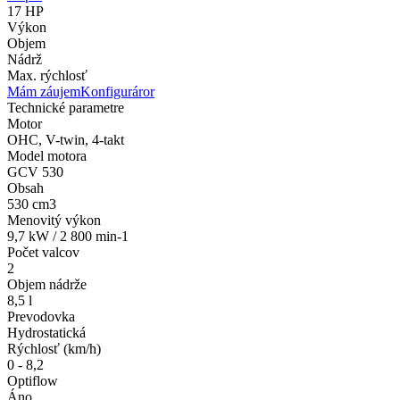
17 HP
Výkon
Objem
Nádrž
Max. rýchlosť
Mám záujem
Konfiguráror
Technické parametre
Motor
OHC, V-twin, 4-takt
Model motora
GCV 530
Obsah
530 cm3
Menovitý výkon
9,7 kW / 2 800 min-1
Počet valcov
2
Objem nádrže
8,5 l
Prevodovka
Hydrostatická
Rýchlosť (km/h)
0 - 8,2
Optiflow
Áno