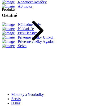
Robotické kosačky
AS motor
Produkty
Ostatné
Náhradné diely
Nakladače
Príslušenstvo
Prívesné vozíky Unikol
Prívesné vozíky Agados
Selvo
Motorky a štvorkolky
Servis
O nás