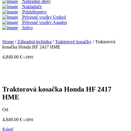
Náhradné diely
Nakladače
Príslušenstvo
Prívesné vozíky Unikol
Prívesné vozíky Agados
Selvo
Home
/
Záhradná technika
/
Traktorové kosačky
/ Traktorová
kosačka Honda HF 2417 HME
4,849.00
€
s DPH
Traktorová kosačka Honda HF 2417
HME
Od
4,849.00
€
s DPH
Kúpiť