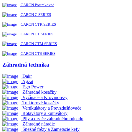
CARON Postrekovač
CARON C SERIES
CARON CTK SERIES
CARON CT SERIES
CARON CTM SERIES
CARON CTS SERIES
Záhradná technika
Dakr
Agzat
Ego Power
Záhradné kosačky
Vyžínače a Krovinorezy
Traktorové kosačky
Vertikulátory a Prevzdušňovače
Rotavátory a kultivátory
Píly a drviče záhradného odpadu
Záhradné náradie
Snežné frézy a Zametacie kefy