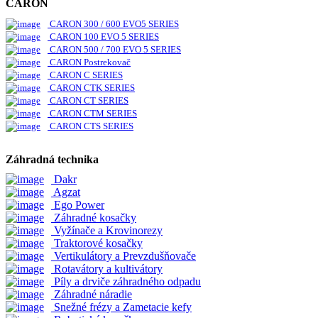
CARON
CARON 300 / 600 EVO5 SERIES
CARON 100 EVO 5 SERIES
CARON 500 / 700 EVO 5 SERIES
CARON Postrekovač
CARON C SERIES
CARON CTK SERIES
CARON CT SERIES
CARON CTM SERIES
CARON CTS SERIES
Záhradná technika
Dakr
Agzat
Ego Power
Záhradné kosačky
Vyžínače a Krovinorezy
Traktorové kosačky
Vertikulátory a Prevzdušňovače
Rotavátory a kultivátory
Píly a drviče záhradného odpadu
Záhradné náradie
Snežné frézy a Zametacie kefy