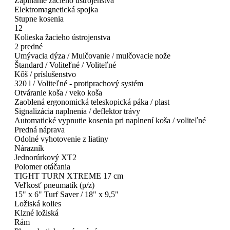
Zapínanie žacieho ústrojenstva
Elektromagnetická spojka
Stupne kosenia
12
Kolieska žacieho ústrojenstva
2 predné
Umývacia dýza / Mulčovanie / mulčovacie nože
Štandard / Voliteľné / Voliteľné
Kôš / príslušenstvo
320 l / Voliteľné - protiprachový systém
Otváranie koša / veko koša
Zaoblená ergonomická teleskopická páka / plast
Signalizácia naplnenia / deflektor trávy
Automatické vypnutie kosenia pri naplnení koša / voliteľné
Predná náprava
Odolné vyhotovenie z liatiny
Nárazník
Jednorúrkový XT2
Polomer otáčania
TIGHT TURN XTREME 17 cm
Veľkosť pneumatík (p/z)
15" x 6" Turf Saver / 18" x 9,5"
Ložiská kolies
Klzné ložiská
Rám