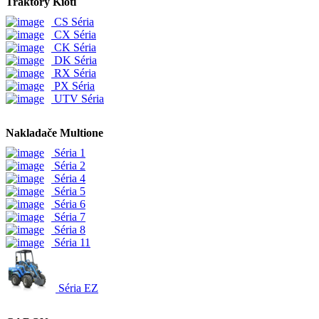
Traktory Kioti
CS Séria
CX Séria
CK Séria
DK Séria
RX Séria
PX Séria
UTV Séria
Nakladače Multione
Séria 1
Séria 2
Séria 4
Séria 5
Séria 6
Séria 7
Séria 8
Séria 11
Séria EZ