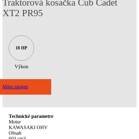
Traktorová kosačka Cub Cadet
XT2 PR95
18 HP
Výkon
Mám záujem
Technické parametre
Motor
KAWASAKI OHV
Obsah
603 cm3