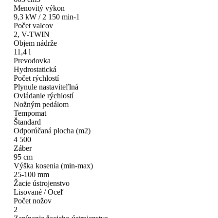
Menovitý výkon
9,3 kW / 2 150 min-1
Počet valcov
2, V-TWIN
Objem nádrže
11,4 l
Prevodovka
Hydrostatická
Počet rýchlostí
Plynule nastaviteľlná
Ovládanie rýchlostí
Nožným pedálom
Tempomat
Štandard
Odporúčaná plocha (m2)
4 500
Záber
95 cm
Výška kosenia (min-max)
25-100 mm
Žacie ústrojenstvo
Lisované / Oceľ
Počet nožov
2