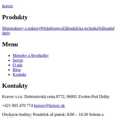
kravec
Produkty
Malotraktory a traktory
Príslušenstvo
Záhradnícka technika
Náhradné
diely
Menu
Motorky a štvorkolky
Servis
O nás
Blog
Kontakt
Kontakty
Kravec s.r.o. Dobronivská cesta 8772, 96001 Zvolen-Pod Dráhy
+421 905 470 774
kravec@kravec.sk
Otváracie hodiny: Pondelok až piatok: 8:00 – 16:30 Sobota a