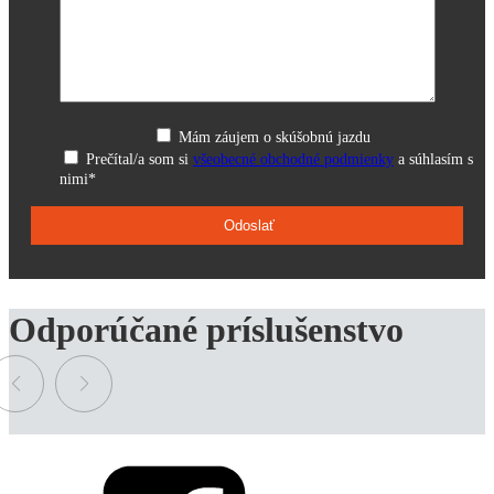
Mám záujem o skúšobnú jazdu
Prečítal/a som si
všeobecné obchodné podmienky
a súhlasím s
nimi*
Odporúčané príslušenstvo