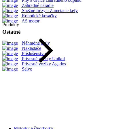
Píly a drviče záhradného odpadu
Záhradné náradie
Snežné frézy a Zametacie kefy
Robotické kosačky
AS motor
Produkty
Ostatné
Náhradné diely
Nakladače
Príslušenstvo
Prívesné vozíky Unikol
Prívesné vozíky Agados
Selvo
Motorky a štvorkolky