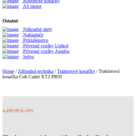
Robotické kosačky
AS motor
Ostatné
Náhradné diely
Nakladače
Príslušenstvo
Prívesné vozíky Unikol
Prívesné vozíky Agados
Selvo
Home
/
Záhradná technika
/
Traktorové kosačky
/ Traktorová
kosačka Cub Cadet XT2 PR95
4,499.99
€
s DPH