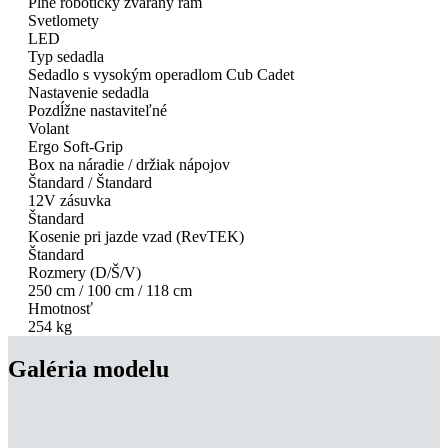
Plne roboticky zváraný rám
Svetlomety
LED
Typ sedadla
Sedadlo s vysokým operadlom Cub Cadet
Nastavenie sedadla
Pozdĺžne nastaviteľné
Volant
Ergo Soft-Grip
Box na náradie / držiak nápojov
Štandard / Štandard
12V zásuvka
Štandard
Kosenie pri jazde vzad (RevTEK)
Štandard
Rozmery (D/Š/V)
250 cm / 100 cm / 118 cm
Hmotnosť
254 kg
Galéria modelu