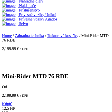
Náhradné diely
Nakladače
Príslušenstvo
Prívesné vozíky Unikol
Prívesné vozíky Agados
Selvo
Home
/
Záhradná technika
/
Traktorové kosačky
/ Mini-Rider MTD
76 RDE
2,199.99
€
s DPH
Mini-Rider MTD 76 RDE
Od
2,199.99
€
s DPH
Kúpiť
12,5 HP