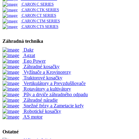
CARON C SERIES
CARON CTK SERIES
CARON CT SERIES
CARON CTM SERIES
CARON CTS SERIES
Záhradná technika
Dakr
Agzat
Ego Power
Záhradné kosačky
Vyžínače a Krovinorezy
Traktorové kosačky
Vertikulátory a Prevzdušňovače
Rotavátory a kultivátory
Píly a drviče záhradného odpadu
Záhradné náradie
Snežné frézy a Zametacie kefy
Robotické kosačky
AS motor
Ostatné