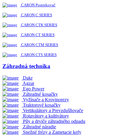
CARON Postrekovač
CARON C SERIES
CARON CTK SERIES
CARON CT SERIES
CARON CTM SERIES
CARON CTS SERIES
Záhradná technika
Dakr
Agzat
Ego Power
Záhradné kosačky
Vyžínače a Krovinorezy
Traktorové kosačky
Vertikulátory a Prevzdušňovače
Rotavátory a kultivátory
Píly a drviče záhradného odpadu
Záhradné náradie
Snežné frézy a Zametacie kefy