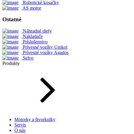
Robotické kosačky
AS motor
Ostatné
Náhradné diely
Nakladače
Príslušenstvo
Prívesné vozíky Unikol
Prívesné vozíky Agados
Selvo
Produkty
Motorky a štvorkolky
Servis
O nás