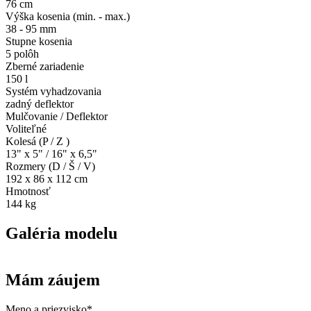
76 cm
Výška kosenia (min. - max.)
38 - 95 mm
Stupne kosenia
5 polôh
Zberné zariadenie
150 l
Systém vyhadzovania
zadný deflektor
Mulčovanie / Deflektor
Voliteľné
Kolesá (P / Z )
13" x 5" / 16" x 6,5"
Rozmery (D / Š / V)
192 x 86 x 112 cm
Hmotnosť
144 kg
Galéria modelu
Mám záujem
Meno a priezvisko*