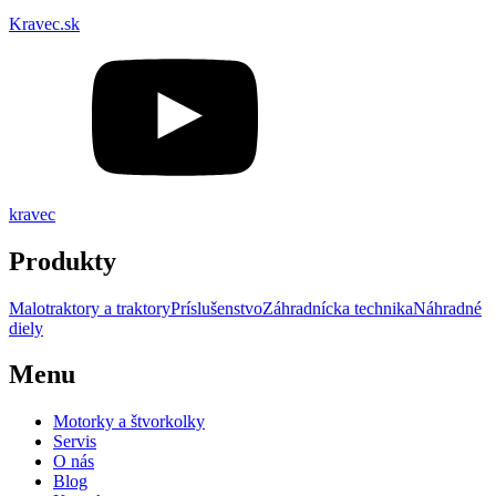
Kravec.sk
kravec
Produkty
Malotraktory a traktory
Príslušenstvo
Záhradnícka technika
Náhradné
diely
Menu
Motorky a štvorkolky
Servis
O nás
Blog