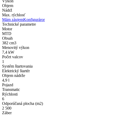
Výkon
Objem
Nádrž
Max. rýchlosť
Mám záujem
Konfiguráror
Technické parametre
Motor
MTD
Obsah
382 cm3
Menovitý výkon
7,4 kW
Počet valcov
1
Systém štartovania
Elektrický štartér
Objem nádrže
4,9 l
Pojazd
Transmatic
Rýchlosti
6
Odporúčaná plocha (m2)
2 500
Záber