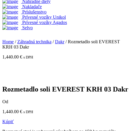
Náhradné diely
Nakladače
Príslušenstvo
Prívesné vozíky Unikol
Prívesné vozíky Agados
Selvo
Home
/
Záhradná technika
/
Dakr
/ Rozmetadlo soli EVEREST
KRH 03 Dakr
1,440.00
€
s DPH
Rozmetadlo soli EVEREST KRH 03 Dakr
Od
1,440.00
€
s DPH
Kúpiť