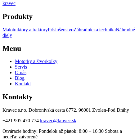
kravec
Produkty
Malotraktory a traktory
Príslušenstvo
Záhradnícka technika
Náhradné
diely
Menu
Motorky a štvorkolky
Servis
O nás
Blog
Kontakt
Kontakty
Kravec s.r.o. Dobronivská cesta 8772, 96001 Zvolen-Pod Dráhy
+421 905 470 774
kravec@kravec.sk
Otváracie hodiny: Pondelok až piatok: 8:00 – 16:30 Sobota a
nedeľa: zatvorené