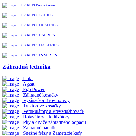
CARON Postrekovač
CARON C SERIES
CARON CTK SERIES
CARON CT SERIES
CARON CTM SERIES
CARON CTS SERIES
Záhradná technika
Dakr
Agzat
Ego Power
Záhradné kosačky
Vyžínače a Krovinorezy
Traktorové kosačky
Vertikulátory a Prevzdušňovače
Rotavátory a kultivátory
Píly a drviče záhradného odpadu
Záhradné náradie
Snežné frézy a Zametacie kefy