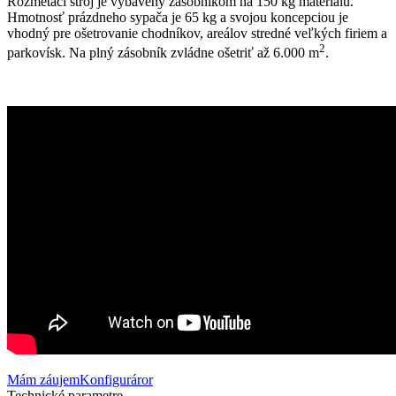
Rozmetací stroj je vybavený zásobníkom na 150 kg materiálu.
Hmotnosť prázdneho sypača je 65 kg a svojou koncepciou je
vhodný pre ošetrovanie chodníkov, areálov stredné veľkých firiem a
2
parkovísk. Na plný zásobník zvládne ošetriť až 6.000 m
.
Mám záujem
Konfiguráror
Technické parametre