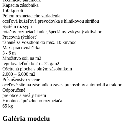
Kapacita zásobníka
150 kg soli
Pohon rozmetacieho zariadenia
oceľová kužeľová prevodovka s hliníkovou skriňou
Systém rozsypu
rotačný rozmetací tanier, špeciálny výkyvný aktivátor
Pracovná rýchlosť
ťahané za vozidlom do max. 10 km/hod
Max. pracovná šírka
3 - 6 m
Množstvo soli na m2
regulovateľné do 25 - 75 g/m2
Ošetrená plocha s plným zásobníkom
2.000 – 6.000 m2
Príslušenstvo v cene
oceľové sito na zásobník a záves pre osobný automobil a traktor
Odporučené
pre obce a areály firiem
Hmotnosť prázdneho rozmetača
65 kg
Galéria modelu