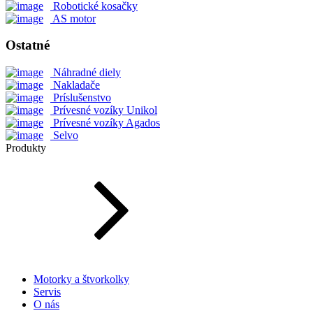
Robotické kosačky
AS motor
Ostatné
Náhradné diely
Nakladače
Príslušenstvo
Prívesné vozíky Unikol
Prívesné vozíky Agados
Selvo
Produkty
Motorky a štvorkolky
Servis
O nás