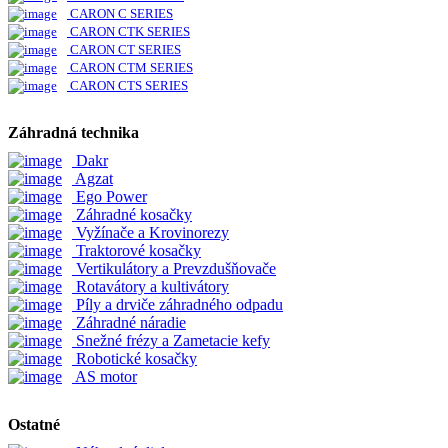
CARON C SERIES
CARON CTK SERIES
CARON CT SERIES
CARON CTM SERIES
CARON CTS SERIES
Záhradná technika
Dakr
Agzat
Ego Power
Záhradné kosačky
Vyžínače a Krovinorezy
Traktorové kosačky
Vertikulátory a Prevzdušňovače
Rotavátory a kultivátory
Píly a drviče záhradného odpadu
Záhradné náradie
Snežné frézy a Zametacie kefy
Robotické kosačky
AS motor
Ostatné