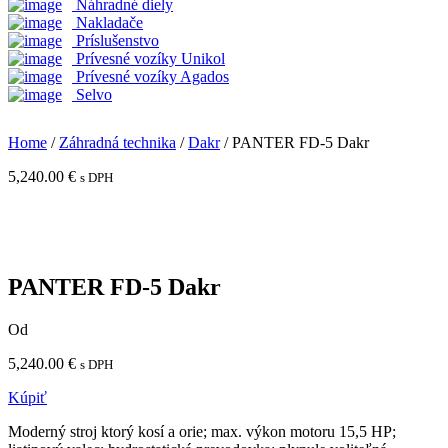
Náhradné diely
Nakladače
Príslušenstvo
Prívesné vozíky Unikol
Prívesné vozíky Agados
Selvo
Home
/
Záhradná technika
/
Dakr
/ PANTER FD-5 Dakr
5,240.00
€
s DPH
PANTER FD-5 Dakr
Od
5,240.00
€
s DPH
Kúpiť
Moderný stroj ktorý kosí a orie; max. výkon motoru 15,5 HP;