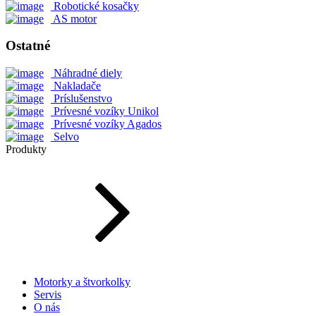
Robotické kosačky
AS motor
Ostatné
Náhradné diely
Nakladače
Príslušenstvo
Prívesné vozíky Unikol
Prívesné vozíky Agados
Selvo
Produkty
Motorky a štvorkolky
Servis
O nás