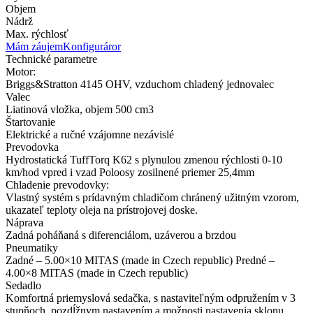
Objem
Nádrž
Max. rýchlosť
Mám záujem
Konfiguráror
Technické parametre
Motor:
Briggs&Stratton 4145 OHV, vzduchom chladený jednovalec
Valec
Liatinová vložka, objem 500 cm3
Štartovanie
Elektrické a ručné vzájomne nezávislé
Prevodovka
Hydrostatická TuffTorq K62 s plynulou zmenou rýchlosti 0-10
km/hod vpred i vzad Poloosy zosilnené priemer 25,4mm
Chladenie prevodovky:
Vlastný systém s prídavným chladičom chránený užitným vzorom,
ukazateľ teploty oleja na prístrojovej doske.
Náprava
Zadná poháňaná s diferenciálom, uzáverou a brzdou
Pneumatiky
Zadné – 5.00×10 MITAS (made in Czech republic) Predné –
4.00×8 MITAS (made in Czech republic)
Sedadlo
Komfortná priemyslová sedačka, s nastaviteľným odpružením v 3
stupňoch, pozdĺžnym nastavením a možnosti nastavenia sklonu