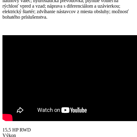
liatinový valec; hydrostatická prevodovka; plynule voliteľná
rýchlosť vpred a vzad; náprava s diferenciálom a uzávierkou;
elektrický štartér; zdvíhanie nástavcov z miesta obsluhy; možnosť
bohatého príslušenstva.
15,5 HP RWD
Výkon