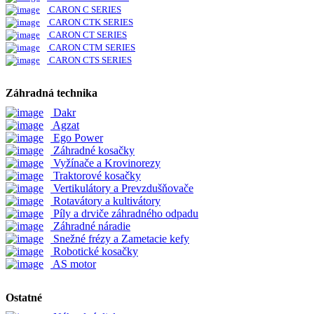
CARON C SERIES
CARON CTK SERIES
CARON CT SERIES
CARON CTM SERIES
CARON CTS SERIES
Záhradná technika
Dakr
Agzat
Ego Power
Záhradné kosačky
Vyžínače a Krovinorezy
Traktorové kosačky
Vertikulátory a Prevzdušňovače
Rotavátory a kultivátory
Píly a drviče záhradného odpadu
Záhradné náradie
Snežné frézy a Zametacie kefy
Robotické kosačky
AS motor
Ostatné