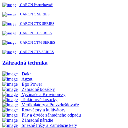
CARON Postrekovač
CARON C SERIES
CARON CTK SERIES
CARON CT SERIES
CARON CTM SERIES
CARON CTS SERIES
Záhradná technika
Dakr
Agzat
Ego Power
Záhradné kosačky
Vyžínače a Krovinorezy
Traktorové kosačky
Vertikulátory a Prevzdušňovače
Rotavátory a kultivátory
Píly a drviče záhradného odpadu
Záhradné náradie
Snežné frézy a Zametacie kefy