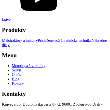
kravec
Produkty
Malotraktory a traktory
Príslušenstvo
Záhradnícka technika
Náhradné
diely
Menu
Motorky a štvorkolky
Servis
O nás
Blog
Kontakt
Kontakty
Kravec s.r.o. Dobronivská cesta 8772, 96001 Zvolen-Pod Dráhy