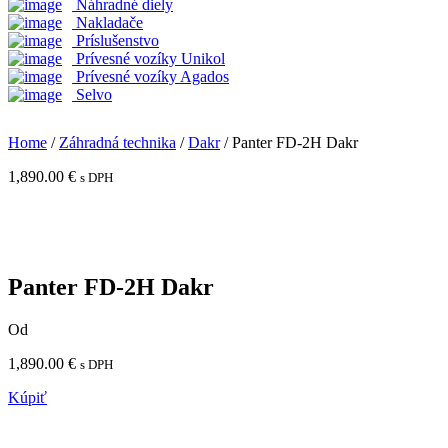
Náhradné diely
Nakladače
Príslušenstvo
Prívesné vozíky Unikol
Prívesné vozíky Agados
Selvo
Home
/
Záhradná technika
/
Dakr
/ Panter FD-2H Dakr
1,890.00
€
s DPH
Panter FD-2H Dakr
Od
1,890.00
€
s DPH
Kúpiť