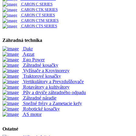
CARON C SERIES
CARON CTK SERIES
CARON CT SERIES
CARON CTM SERIES
CARON CTS SERIES
Záhradná technika
Dakr
Agzat
Ego Power
Záhradné kosačky
Vyžínače a Krovinorezy
Traktorové kosačky
Vertikulátory a Prevzdušňovače
Rotavátory a kultivátory
Píly a drviče záhradného odpadu
Záhradné náradie
Snežné frézy a Zametacie kefy
Robotické kosačky
AS motor
Ostatné