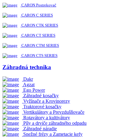
CARON Postrekovač
CARON C SERIES
CARON CTK SERIES
CARON CT SERIES
CARON CTM SERIES
CARON CTS SERIES
Záhradná technika
Dakr
Agzat
Ego Power
Záhradné kosačky
Vyžínače a Krovinorezy
Traktorové kosačky
Vertikulátory a Prevzdušňovače
Rotavátory a kultivátory
Píly a drviče záhradného odpadu
Záhradné náradie
Snežné frézy a Zametacie kefy