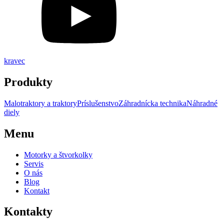
kravec
Produkty
Malotraktory a traktory
Príslušenstvo
Záhradnícka technika
Náhradné
diely
Menu
Motorky a štvorkolky
Servis
O nás
Blog
Kontakt
Kontakty