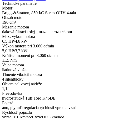
Technické parametre
Motor
Briggs&Stratton, 850 I/C Series OHV 4-takt
Obsah motora
190 cm³
Mazanie motora
tlaková filtrácia oleja, mazanie rozstrekom
Max. výkon motora
6,5 HP/4,8 kW
Výkon motora pri 3.060 ot/min
5,0 HP/3,7 kW
Krútiaci moment pri 3.060 ot/min
11,5 Nm
Valec motora
liatinová vložka
Tlmenie vibrácií motora
4 silentbloky
Objem palivovej nádrže
1,1 l
Prevodovka
hydrostatická Tuff Torq K46DE
Pojazd
ano, plynulá regulácia rýchlosti vpred a vzad
Rýchlosť pojazdu
vpred 0÷6 km/hod, vzad 0÷3 km/hod