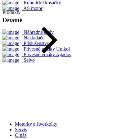
Robotické kosačky
AS motor
Produkty
Ostatné
Náhradné diely
Nakladače
Príslušenstvo
Prívesné vozíky Unikol
Prívesné vozíky Agados
Selvo
Motorky a štvorkolky
Servis
O nás