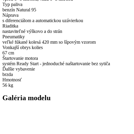
Typ paliva
benzín Natural 95
Náprava
s diferenciálom a automatickou uzávierkou
Riaditka
nastaviteľné výškovo a do strán
Pneumatiky
veľké fúkané kolesá 420 mm so šípovým vzorom
Vonkajší obrys kolies
67 cm
Štartovanie motora
systém Ready Start - jednoduché naštartovanie bez sytiča
Ďalšie vybavenie
brzda
Hmotnosť
56 kg
Galéria modelu