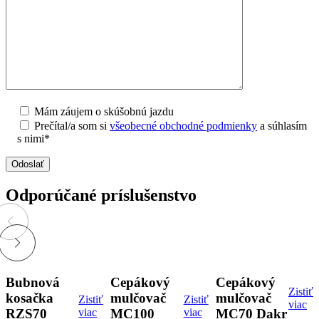
Mám záujem o skúšobnú jazdu
Prečítal/a som si
všeobecné obchodné podmienky
a súhlasím
s nimi*
Odporúčané príslušenstvo
Bubnová
Cepákový
Cepákový
Zistiť
kosačka
mulčovač
mulčovač
Zistiť
Zistiť
viac
RZS70
viac
MC100
viac
MC70 Dakr