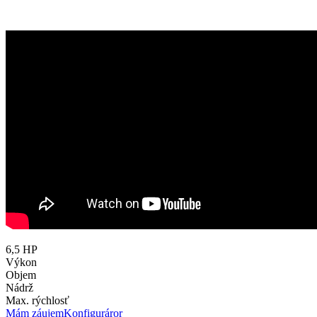
6,5 HP
Výkon
Objem
Nádrž
Max. rýchlosť
Mám záujem
Konfiguráror