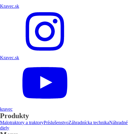
Kravec.sk
Kravec.sk
kravec
Produkty
Malotraktory a traktory
Príslušenstvo
Záhradnícka technika
Náhradné
diely