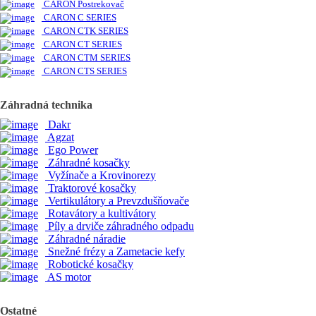
CARON Postrekovač
CARON C SERIES
CARON CTK SERIES
CARON CT SERIES
CARON CTM SERIES
CARON CTS SERIES
Záhradná technika
Dakr
Agzat
Ego Power
Záhradné kosačky
Vyžínače a Krovinorezy
Traktorové kosačky
Vertikulátory a Prevzdušňovače
Rotavátory a kultivátory
Píly a drviče záhradného odpadu
Záhradné náradie
Snežné frézy a Zametacie kefy
Robotické kosačky
AS motor
Ostatné