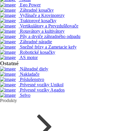
Ego Power
Záhradné kosačky
Vyžínače a Krovinorezy
Traktorové kosačky
Vertikulátory a Prevzdušňovače
Rotavátory a kultivátory
Píly a drviče záhradného odpadu
Záhradné náradie
Snežné frézy a Zametacie kefy
Robotické kosačky
AS motor
Ostatné
Náhradné diely
Nakladače
Príslušenstvo
Prívesné vozíky Unikol
Prívesné vozíky Agados
Selvo
Produkty