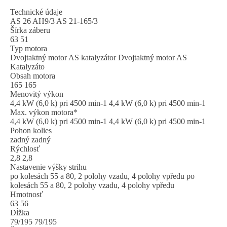
Technické údaje
AS 26 AH9/3 AS 21-165/3
Šírka záberu
63 51
Typ motora
Dvojtaktný motor AS katalyzátor Dvojtaktný motor AS
Katalyzáto
Obsah motora
165 165
Menovitý výkon
4,4 kW (6,0 k) pri 4500 min-1 4,4 kW (6,0 k) pri 4500 min-1
Max. výkon motora*
4,4 kW (6,0 k) pri 4500 min-1 4,4 kW (6,0 k) pri 4500 min-1
Pohon kolies
zadný zadný
Rýchlosť
2,8 2,8
Nastavenie výšky strihu
po kolesách 55 a 80, 2 polohy vzadu, 4 polohy vpředu po
kolesách 55 a 80, 2 polohy vzadu, 4 polohy vpředu
Hmotnosť
63 56
Dĺžka
79/195 79/195