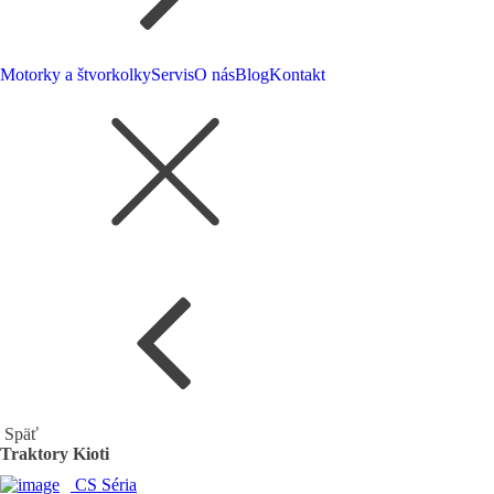
Motorky a štvorkolky
Servis
O nás
Blog
Kontakt
Späť
Traktory Kioti
CS Séria