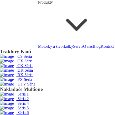
Produkty
Motorky a štvorkolky
Servis
O nás
Blog
Kontakt
Traktory Kioti
CS Séria
CX Séria
CK Séria
DK Séria
RX Séria
PX Séria
UTV Séria
Nakladače Multione
Séria 1
Séria 2
Séria 4
Séria 5
Séria 6