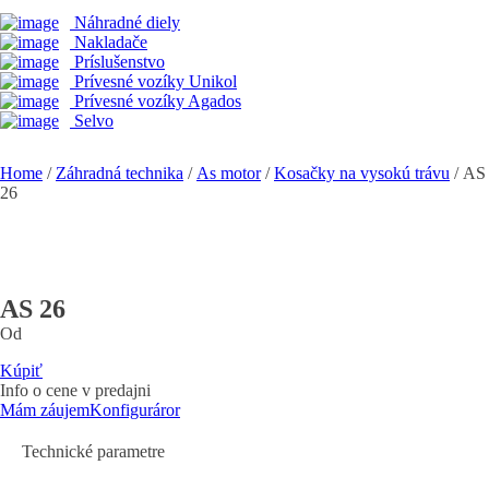
Náhradné diely
Nakladače
Príslušenstvo
Prívesné vozíky Unikol
Prívesné vozíky Agados
Selvo
Home
/
Záhradná technika
/
As motor
/
Kosačky na vysokú trávu
/ AS
26
AS 26
Od
Kúpiť
Info o cene v predajni
Mám záujem
Konfiguráror
Technické parametre