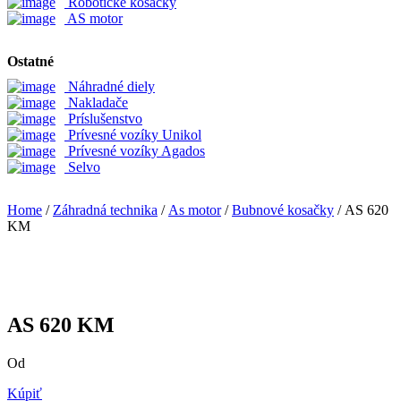
Robotické kosačky
AS motor
Ostatné
Náhradné diely
Nakladače
Príslušenstvo
Prívesné vozíky Unikol
Prívesné vozíky Agados
Selvo
Home
/
Záhradná technika
/
As motor
/
Bubnové kosačky
/ AS 620
KM
AS 620 KM
Od
Kúpiť