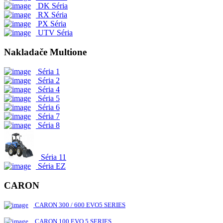
DK Séria
RX Séria
PX Séria
UTV Séria
Nakladače Multione
Séria 1
Séria 2
Séria 4
Séria 5
Séria 6
Séria 7
Séria 8
Séria 11
Séria EZ
CARON
CARON 300 / 600 EVO5 SERIES
CARON 100 EVO 5 SERIES