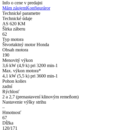
Info o cene v predajni
Mám záujem
Konfiguráror
Technické parametre
Technické údaje
AS 620 KM
Šírka záberu
62
Typ motora
Štvortaktný motor Honda
Obsah motora
190
Menovitý výkon
3,6 kW (4,9 k) pri 3200 min-1
Max. výkon motora*
4,1 kW (5,5 k) pri 3600 min-1
Pohon kolies
zadní
Rýchlosť
2 a 2,7 (prenastavení klinovým remeňom)
Nastavenie výšky strihu
–
Hmotnosť
67
Dĺžka
120/171