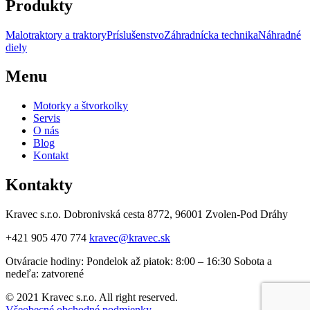
Produkty
Malotraktory a traktory
Príslušenstvo
Záhradnícka technika
Náhradné
diely
Menu
Motorky a štvorkolky
Servis
O nás
Blog
Kontakt
Kontakty
Kravec s.r.o. Dobronivská cesta 8772, 96001 Zvolen-Pod Dráhy
+421 905 470 774
kravec@kravec.sk
Otváracie hodiny: Pondelok až piatok: 8:00 – 16:30 Sobota a
nedeľa: zatvorené
© 2021 Kravec s.r.o. All right reserved.
Všeobecné obchodné podmienky