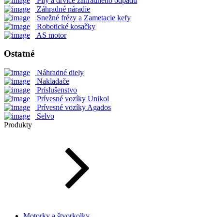
Píly a drviče záhradného odpadu
Záhradné náradie
Snežné frézy a Zametacie kefy
Robotické kosačky
AS motor
Ostatné
Náhradné diely
Nakladače
Príslušenstvo
Prívesné vozíky Unikol
Prívesné vozíky Agados
Selvo
Produkty
Motorky a štvorkolky