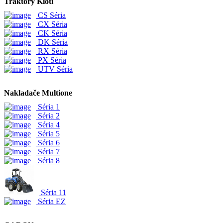
Traktory Kioti
CS Séria
CX Séria
CK Séria
DK Séria
RX Séria
PX Séria
UTV Séria
Nakladače Multione
Séria 1
Séria 2
Séria 4
Séria 5
Séria 6
Séria 7
Séria 8
Séria 11
Séria EZ