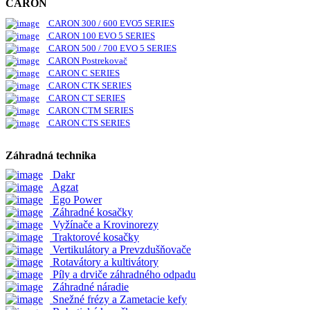
CARON
CARON 300 / 600 EVO5 SERIES
CARON 100 EVO 5 SERIES
CARON 500 / 700 EVO 5 SERIES
CARON Postrekovač
CARON C SERIES
CARON CTK SERIES
CARON CT SERIES
CARON CTM SERIES
CARON CTS SERIES
Záhradná technika
Dakr
Agzat
Ego Power
Záhradné kosačky
Vyžínače a Krovinorezy
Traktorové kosačky
Vertikulátory a Prevzdušňovače
Rotavátory a kultivátory
Píly a drviče záhradného odpadu
Záhradné náradie
Snežné frézy a Zametacie kefy