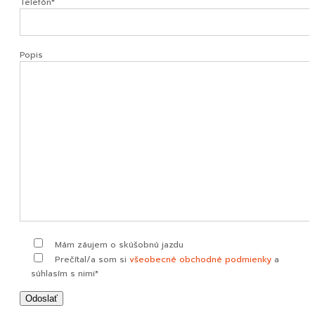
Telefón*
Popis
Mám záujem o skúšobnú jazdu
Prečítal/a som si
všeobecné obchodné podmienky
a
súhlasím s nimi*