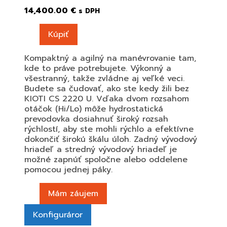
14,400.00
€
s DPH
Kúpiť
Kompaktný a agilný na manévrovanie tam,
kde to práve potrebujete. Výkonný a
všestranný, takže zvládne aj veľké veci.
Budete sa čudovať, ako ste kedy žili bez
KIOTI CS 2220 U. Vďaka dvom rozsahom
otáčok (Hi/Lo) môže hydrostatická
prevodovka dosiahnuť široký rozsah
rýchlostí, aby ste mohli rýchlo a efektívne
dokončiť širokú škálu úloh. Zadný vývodový
hriadeľ a stredný vývodový hriadeľ je
možné zapnúť spoločne alebo oddelene
pomocou jednej páky.
Mám záujem
Konfiguráror