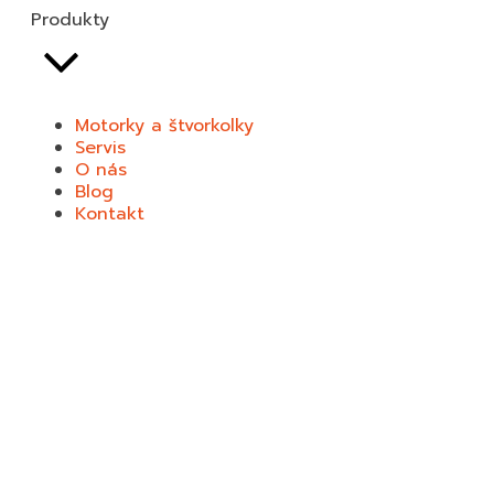
Produkty
Prívesné vozíky Unikol
Motorky a štvorkolky
Prívesné vozíky Agados
Servis
O nás
Blog
Kontakt
Selvo