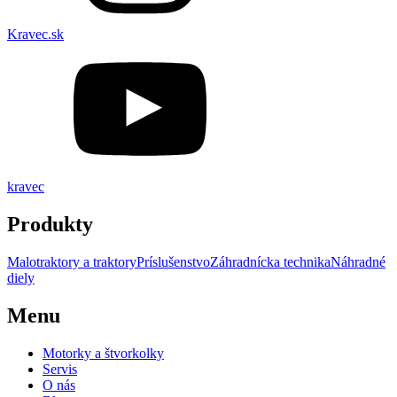
Kravec.sk
kravec
Produkty
Malotraktory a traktory
Príslušenstvo
Záhradnícka technika
Náhradné
diely
Menu
Motorky a štvorkolky
Servis
O nás