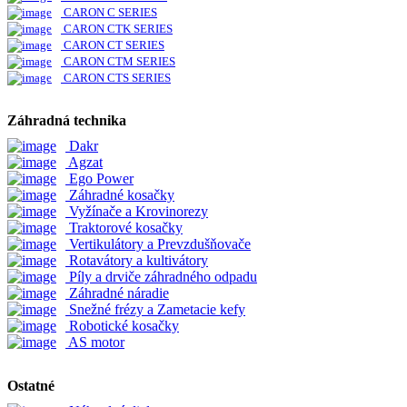
CARON C SERIES
CARON CTK SERIES
CARON CT SERIES
CARON CTM SERIES
CARON CTS SERIES
Záhradná technika
Dakr
Agzat
Ego Power
Záhradné kosačky
Vyžínače a Krovinorezy
Traktorové kosačky
Vertikulátory a Prevzdušňovače
Rotavátory a kultivátory
Píly a drviče záhradného odpadu
Záhradné náradie
Snežné frézy a Zametacie kefy
Robotické kosačky
AS motor
Ostatné