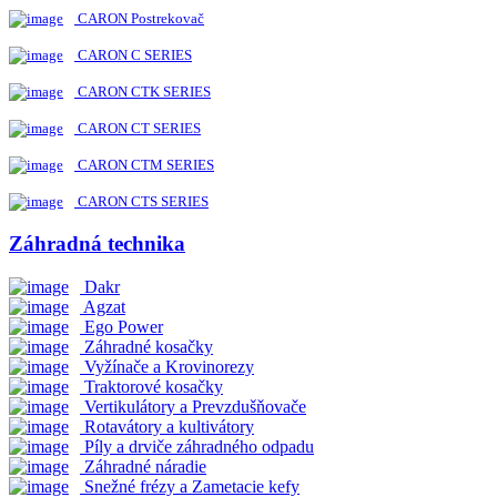
CARON Postrekovač
CARON C SERIES
CARON CTK SERIES
CARON CT SERIES
CARON CTM SERIES
CARON CTS SERIES
Záhradná technika
Dakr
Agzat
Ego Power
Záhradné kosačky
Vyžínače a Krovinorezy
Traktorové kosačky
Vertikulátory a Prevzdušňovače
Rotavátory a kultivátory
Píly a drviče záhradného odpadu
Záhradné náradie
Snežné frézy a Zametacie kefy