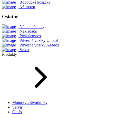
Robotické kosačky
AS motor
Ostatné
Náhradné diely
Nakladače
Príslušenstvo
Prívesné vozíky Unikol
Prívesné vozíky Agados
Selvo
Produkty
Motorky a štvorkolky
Servis
O nás