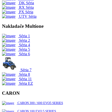
DK Séria
RX Séria
PX Séria
UTV Séria
Nakladače Multione
Séria 1
Séria 2
Séria 4
Séria 5
Séria 6
Séria 7
Séria 8
Séria 11
Séria EZ
CARON
CARON 300 / 600 EVO5 SERIES
CARON 100 EVO 5 SERIES