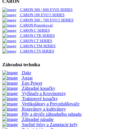
CARON
CARON 300 / 600 EVO5 SERIES
CARON 100 EVO 5 SERIES
CARON 500 / 700 EVO 5 SERIES
CARON Postrekovač
CARON C SERIES
CARON CTK SERIES
CARON CT SERIES
CARON CTM SERIES
CARON CTS SERIES
Záhradná technika
Dakr
Agzat
Ego Power
Záhradné kosačky
Vyžínače a Krovinorezy
Traktorové kosačky
Vertikulátory a Prevzdušňovače
Rotavátory a kultivátory
Píly a drviče záhradného odpadu
Záhradné náradie
Snežné frézy a Zametacie kefy