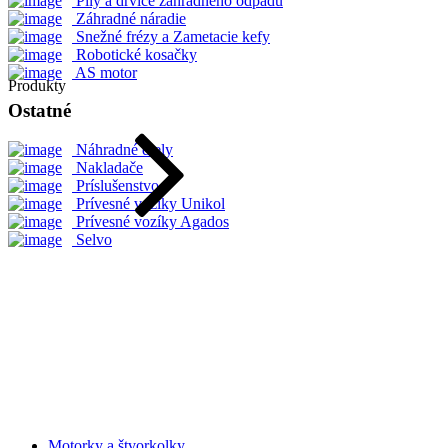
Píly a drviče záhradného odpadu
Záhradné náradie
Snežné frézy a Zametacie kefy
Robotické kosačky
AS motor
Produkty
Ostatné
Náhradné diely
Nakladače
Príslušenstvo
Prívesné vozíky Unikol
Prívesné vozíky Agados
Selvo
Motorky a štvorkolky