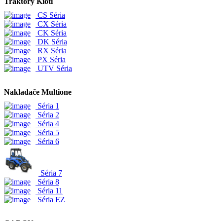
Traktory Kioti
CS Séria
CX Séria
CK Séria
DK Séria
RX Séria
PX Séria
UTV Séria
Nakladače Multione
Séria 1
Séria 2
Séria 4
Séria 5
Séria 6
Séria 7
Séria 8
Séria 11
Séria EZ