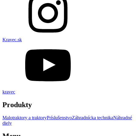
Kravec.sk
kravec
Produkty
Malotraktory a traktory
Príslušenstvo
Záhradnícka technika
Náhradné
diely